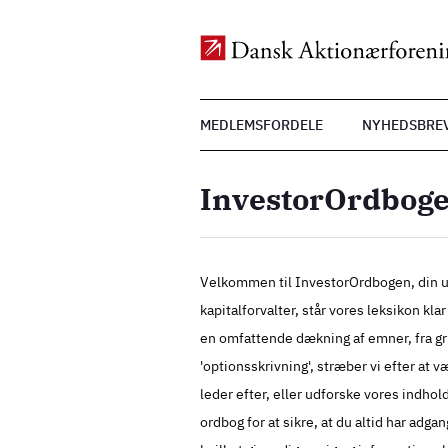
Top
MEDLEMSFORDELE
NYHEDSBRE
Menu
Gå
til
InvestorOrdbog
hovedindhold
Velkommen til InvestorOrdbogen, din ul
kapitalforvalter, står vores leksikon kl
en omfattende dækning af emner, fra gr
'optionsskrivning', stræber vi efter at v
leder efter, eller udforske vores indho
ordbog for at sikre, at du altid har ad