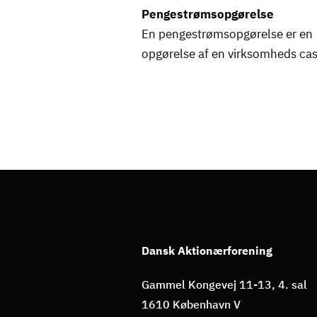
Pengestrømsopgørelse
En pengestrømsopgørelse er en
opgørelse af en virksomheds ca
Dansk Aktionærforening
Gammel Kongevej 11-13, 4. sal
1610 København V