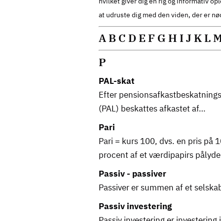
hvilket giver dig en rig og informativ 
at udruste dig med den viden, der er n
A
B
C
D
E
F
G
H
I
J
K
L
P
PAL-skat
Efter pensionsafkastbeskatning
(PAL) beskattes afkastet af…
Pari
Pari = kurs 100, dvs. en pris på 
procent af et værdipapirs påly
Passiv - passiver
Passiver er summen af et selska
Passiv investering
Passiv investering er investering i