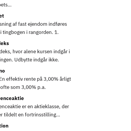
bets…
et
ysning af fast ejendom indføres
i tingbogen i rangorden. 1.
deks
deks, hvor alene kursen indgår i
ngen. Udbytte indgår ikke.
no
 En effektiv rente på 3,00% årligt
 ofte som 3,00% p.a.
enceaktie
nceaktie er en aktieklasse, der
r tildelt en fortrinsstilling…
tion