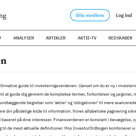
Bliv medlem
Log ind
V
ANALYSER
ARTIKLER
AKTIE-TV
REDSKABER
en
timative guide til investeringsverdenen. Uanset om du er ny i invester
ar til at guide dig gennem de komplekse termer, forkortelser og jargoner
undlæggende begreber som 'aktier' og 'obligationer' til mere avancered
ære din pålidelige kilde til information. Vores alfabetiske paginering sikr
ld baseret på dine interesser. Finansverdenen er konstant i bevægelse, o
gang til de mest aktuelle definitioner. Hos InvestorOrdbogen kombinerer 