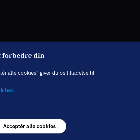
t forbedre din
r alle cookies" giver du os tilladelse til
k her.
Withdraw
Acceptér alle cookies
consent