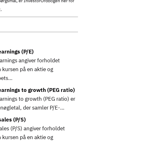
spørgsmål, er InvestorOrdbogen her for
.
earnings (P/E)
arnings angiver forholdet
 kursen på en aktie og
bets…
earnings to growth (PEG ratio)
arnings to growth (PEG ratio) er
enøgletal, der samler P/E-…
sales (P/S)
ales (P/S) angiver forholdet
 kursen på en aktie og