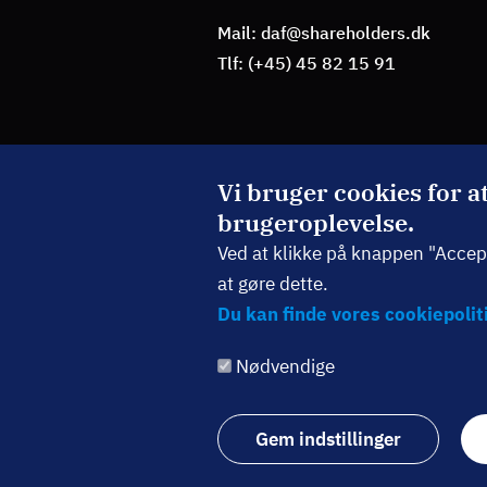
Mail: daf@shareholders.dk
Tlf: (+45) 45 82 15 91
BLIV MEDLEM
Vi bruger cookies for a
brugeroplevelse.
TILMELD NYHEDSBREV
Ved at klikke på knappen "Accepté
at gøre dette.
Du kan finde vores cookiepoliti
Følg os:
Nødvendige
Gem indstillinger