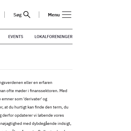
Søg
Menu
EVENTS
LOKALFORENINGER
ingsverdenen eller en erfaren
, man ofte møder i finanssektoren. Med
e emner som 'derivater' og
er, at du hurtigt kan finde den term, du
g derfor opdaterer vi løbende vores
vi nøjagtighed med dybdegående indsigt,