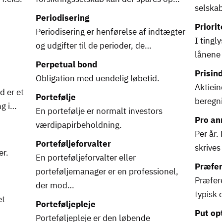
selska
Periodisering
Priorit
Periodisering er henførelse af indtægter
I tingl
og udgifter til de perioder, de…
lånene 
Perpetual bond
Prisin
Obligation med uendelig løbetid.
Aktiein
d er et
Portefølje
beregni
ng i…
En portefølje er normalt investors
Pro an
værdipapirbeholdning.
Per år.
Porteføljeforvalter
skrives
er.
En porteføljeforvalter eller
Præfer
porteføljemanager er en professionel,
Præfere
der mod…
typisk e
et
Porteføljepleje
Put op
Porteføljepleje er den løbende