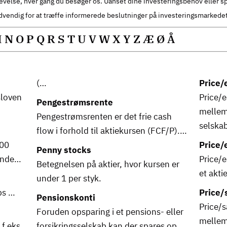
oplevelse, hver gang du besøger os. Uanset dine investeringsbehov eller 
ødvendig for at træffe informerede beslutninger på investeringsmarkedet
M
N
O
P
Q
R
S
T
U
V
W
X
Y
Z
Æ
Ø
Å
(…
Price/
sloven
Price/e
Pengestrømsrente
mellem
Pengestrømsrenten er det frie cash
selska
flow i forhold til aktiekursen (FCF/P).…
100
Price/
Penny stocks
dende…
Price/e
Betegnelsen på aktier, hvor kursen er
et akti
under 1 per styk.
bs …
Price/
Pensionskonti
Price/s
Foruden opsparing i et pensions- eller
mellem
 f.eks.
forsikringsselskab kan der spares op…