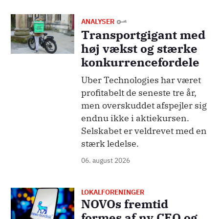
Billede
ANALYSER
Transportgigant med
høj vækst og stærke
konkurrencefordele
Uber Technologies har været
profitabelt de seneste tre år,
men overskuddet afspejler sig
endnu ikke i aktiekursen.
Selskabet er veldrevet med en
stærk ledelse.
06. august 2026
LOKALFORENINGER
Billede
NOVOs fremtid
formes af ny CEO og