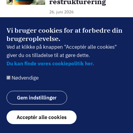
restrukturering
26. juni 2026
Vi bruger cookies for at forbedre din
Billede
ANALYSER
brugeroplevelse.
Milliarderne bag
Ved at klikke på knappen "Acceptér alle cookies"
verdens største
giver du os tilladelse til at gøre dette.
fodboldfest
Du kan finde vores cookiepolitik her.
USA er kendt som
sportskommercialiseringens
Nødvendige
mekka, og denne sommer
smelter amerikansk
Gem indstillinger
kapitalisme sammen med
verdens største sportsgren.
Withdraw
Magasinet Aktionæren ser her
Acceptér alle cookies
nærmere på en række af de
consent
aktieselskaber og milliardko...