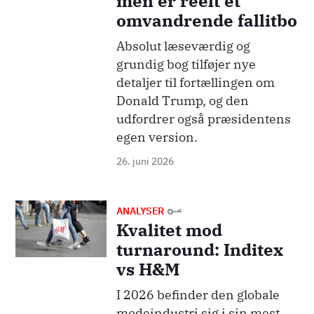
men er reelt et
omvandrende fallitbo
Absolut læseværdig og
grundig bog tilføjer nye
detaljer til fortællingen om
Donald Trump, og den
udfordrer også præsidentens
egen version.
26. juni 2026
Billede
ANALYSER
Kvalitet mod
turnaround: Inditex
vs H&M
I 2026 befinder den globale
modeindustri sig i sin mest