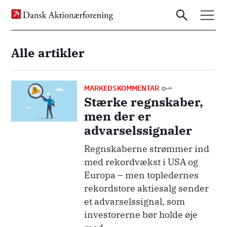
Alle artikler
Gå
til
Billede
MARKEDSKOMMENTAR
Stærke regnskaber,
hovedindhold
men der er
advarselssignaler
Regnskaberne strømmer ind
med rekordvækst i USA og
Europa – men topledernes
rekordstore aktiesalg sender
et advarselssignal, som
investorerne bør holde øje