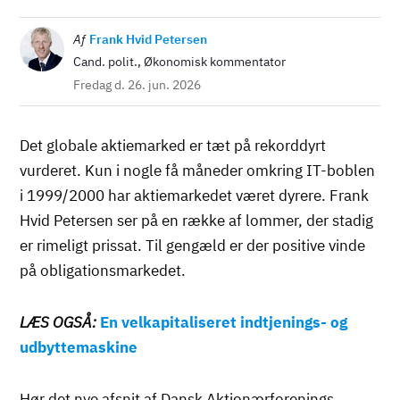
Billede
Af
Frank Hvid Petersen
Cand. polit., Økonomisk kommentator
Fredag d. 26. jun. 2026
Det globale aktiemarked er tæt på rekorddyrt
vurderet. Kun i nogle få måneder omkring IT-boblen
i 1999/2000 har aktiemarkedet været dyrere. Frank
Hvid Petersen ser på en række af lommer, der stadig
er rimeligt prissat. Til gengæld er der positive vinde
på obligationsmarkedet.
LÆS OGSÅ:
En velkapitaliseret indtjenings- og
udbyttemaskine
Hør det nye afsnit af Dansk Aktionærforenings