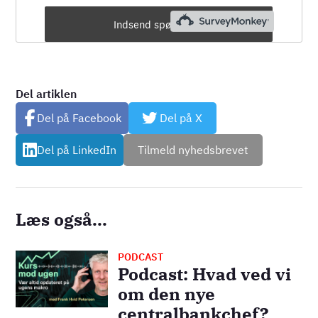
Del artiklen
Del på Facebook
Del på X
Del på LinkedIn
Tilmeld nyhedsbrevet
Læs også...
PODCAST
Billede
Podcast: Hvad ved vi
om den nye
centralbankchef?