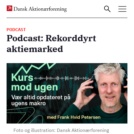
PODCAST
Podcast: Rekorddyrt
Gå
aktiemarked
til
hovedindhold
Billede
Foto og illustration: Dansk Aktionærforening