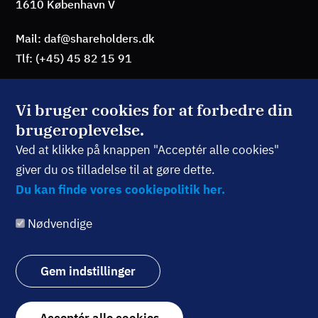
1610 København V
Mail: daf@shareholders.dk
Tlf: (+45) 45 82 15 91
Vi bruger cookies for at forbedre din
brugeroplevelse.
BLIV MEDLEM
Ved at klikke på knappen "Acceptér alle cookies"
giver du os tilladelse til at gøre dette.
TILMELD NYHEDSBREV
Du kan finde vores cookiepolitik her.
Nødvendige
Følg os:
Gem indstillinger
Withdraw