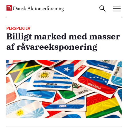
PERSPEKTIV
Billigt marked med masser
Gå
af råvareeksponering
til
hovedindhold
Billede