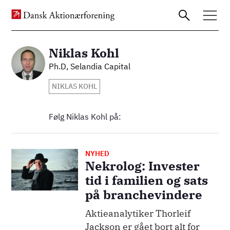
Niklas Kohl
Billede
Ph.D, Selandia Capital
Gå
NIKLAS KOHL
til
hovedindhold
Følg Niklas Kohl på:
NYHED
Billede
Nekrolog: Invester
tid i familien og sats
på branchevindere
Aktieanalytiker Thorleif
Jackson er gået bort alt for