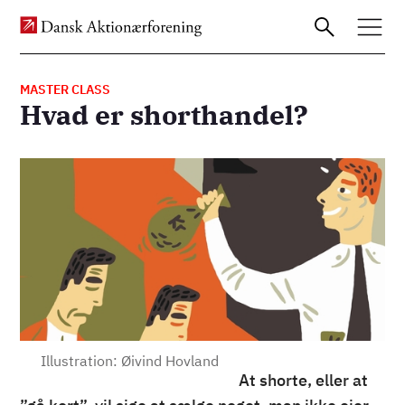
MASTER CLASS
Hvad er shorthandel?
Gå
til
Billede
hovedindhold
Illustration: Øivind Hovland
At shorte, eller at