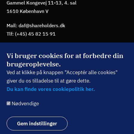
Gammel Kongevej 11-13, 4. sal
1610 København V
Mail: daf@shareholders.dk
Tlf: (+45) 45 82 15 91
Vi bruger cookies for at forbedre din
brugeroplevelse.
BLIV MEDLEM
Ved at klikke på knappen "Acceptér alle cookies"
giver du os tilladelse til at gøre dette.
TILMELD NYHEDSBREV
Du kan finde vores cookiepolitik her.
Nødvendige
Følg os:
Gem indstillinger