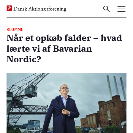
KLUMME
Når et opkøb falder – hvad
Gå
lærte vi af Bavarian
til
Nordic?
hovedindhold
Billede