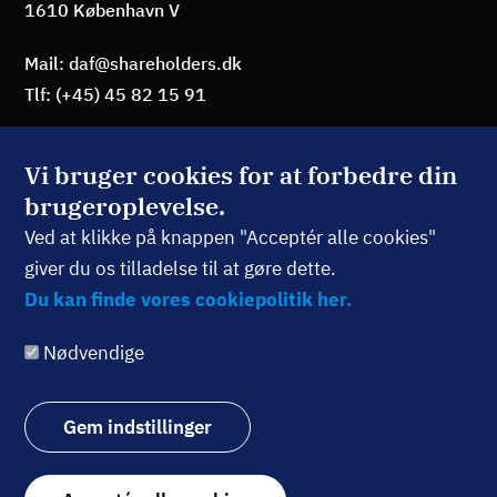
1610 København V
Mail: daf@shareholders.dk
Tlf: (+45) 45 82 15 91
Vi bruger cookies for at forbedre din
brugeroplevelse.
BLIV MEDLEM
Ved at klikke på knappen "Acceptér alle cookies"
giver du os tilladelse til at gøre dette.
TILMELD NYHEDSBREV
Du kan finde vores cookiepolitik her.
Nødvendige
Følg os:
Gem indstillinger
Withdraw