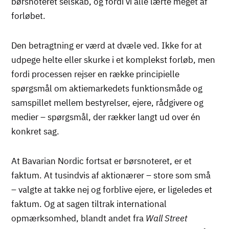
børsnoteret selskab, og fordi vi alle lærte meget af
forløbet.
Den betragtning er værd at dvæle ved. Ikke for at
udpege helte eller skurke i et komplekst forløb, men
fordi processen rejser en række principielle
spørgsmål om aktiemarkedets funktionsmåde og
samspillet mellem bestyrelser, ejere, rådgivere og
medier – spørgsmål, der rækker langt ud over én
konkret sag.
At Bavarian Nordic fortsat er børsnoteret, er et
faktum. At tusindvis af aktionærer – store som små
– valgte at takke nej og forblive ejere, er ligeledes et
faktum. Og at sagen tiltrak international
opmærksomhed, blandt andet fra
Wall Street