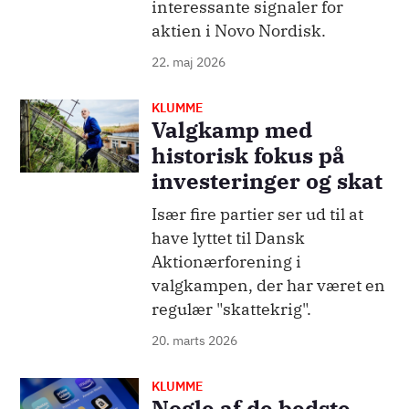
interessante signaler for
aktien i Novo Nordisk.
22. maj 2026
KLUMME
Billede
Valgkamp med
historisk fokus på
investeringer og skat
Især fire partier ser ud til at
have lyttet til Dansk
Aktionærforening i
valgkampen, der har været en
regulær "skattekrig".
20. marts 2026
KLUMME
Billede
Nogle af de bedste