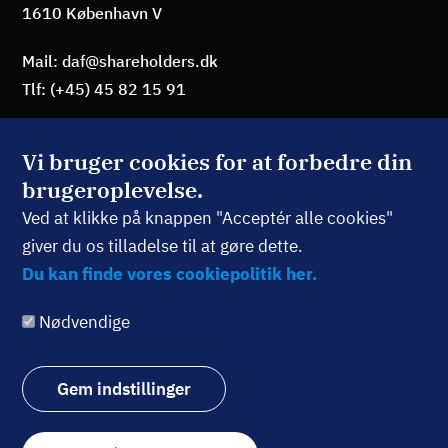
1610 København V
Mail: daf@shareholders.dk
Tlf: (+45) 45 82 15 91
Vi bruger cookies for at forbedre din
brugeroplevelse.
BLIV MEDLEM
Ved at klikke på knappen "Acceptér alle cookies"
giver du os tilladelse til at gøre dette.
TILMELD NYHEDSBREV
Du kan finde vores cookiepolitik her.
Nødvendige
Følg os:
Gem indstillinger
Withdraw