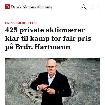
PRESSEMEDDELELSE
425 private aktionærer
Gå
klar til kamp for fair pris
til
på Brdr. Hartmann
hovedindhold
Billede