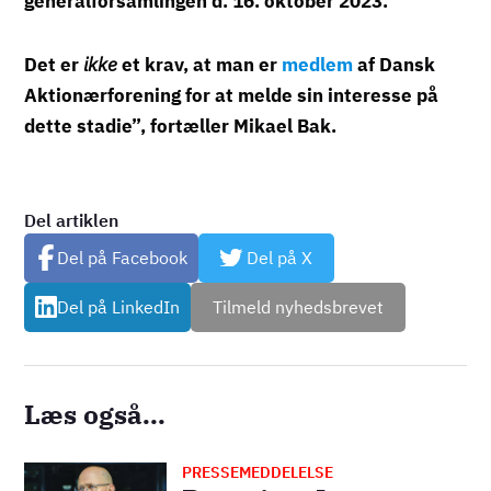
generalforsamlingen d. 16. oktober 2023.
Det er
ikke
et krav, at man er
medlem
af Dansk
Aktionærforening for at melde sin interesse på
dette stadie”, fortæller Mikael Bak.
Del artiklen
Del på Facebook
Del på X
Del på LinkedIn
Tilmeld nyhedsbrevet
Læs også...
PRESSEMEDDELELSE
Billede