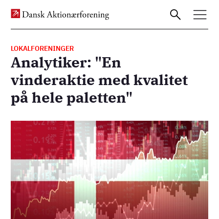
LOKALFORENINGER
Analytiker: "En
Gå
vinderaktie med kvalitet
til
på hele paletten"
hovedindhold
Billede