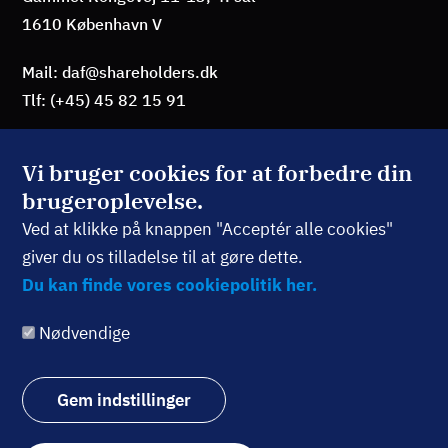
1610 København V
Mail: daf@shareholders.dk
Tlf: (+45) 45 82 15 91
Vi bruger cookies for at forbedre din
brugeroplevelse.
BLIV MEDLEM
Ved at klikke på knappen "Acceptér alle cookies"
giver du os tilladelse til at gøre dette.
TILMELD NYHEDSBREV
Du kan finde vores cookiepolitik her.
Nødvendige
Følg os:
Gem indstillinger