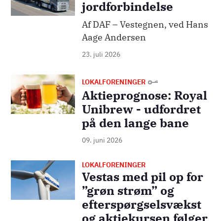
jordforbindelse
Af DAF – Vestegnen, ved Hans
Aage Andersen
23. juli 2026
Billede
LOKALFORENINGER
Aktieprognose: Royal
Unibrew - udfordret
på den lange bane
09. juni 2026
LOKALFORENINGER
Billede
Vestas med pil op for
”grøn strøm” og
efterspørgselsvækst
og aktiekursen følger