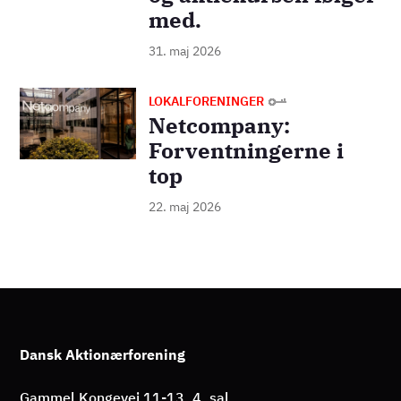
med.
31. maj 2026
Billede
LOKALFORENINGER
Netcompany:
Forventningerne i
top
22. maj 2026
Dansk Aktionærforening
Gammel Kongevej 11-13, 4. sal