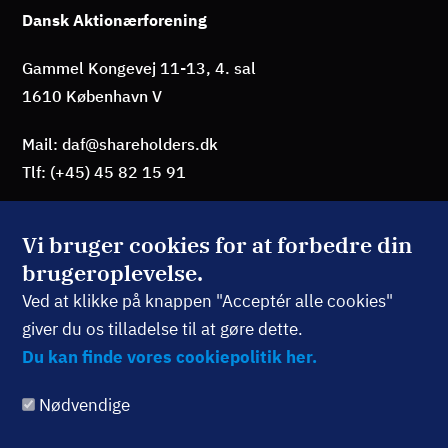
Dansk Aktionærforening
Gammel Kongevej 11-13, 4. sal
1610 København V
Mail: daf@shareholders.dk
Tlf: (+45) 45 82 15 91
Vi bruger cookies for at forbedre din
brugeroplevelse.
BLIV MEDLEM
Ved at klikke på knappen "Acceptér alle cookies"
giver du os tilladelse til at gøre dette.
TILMELD NYHEDSBREV
Du kan finde vores cookiepolitik her.
Nødvendige
Følg os: