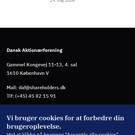
29. maj 2026
Dansk Aktionærforening
Gammel Kongevej 11-13, 4. sal
1610 København V
Mail: daf@shareholders.dk
Tlf: (+45) 45 82 15 91
Vi bruger cookies for at forbedre din
brugeroplevelse.
BLIV MEDLEM
Ved at klikke på knappen "Acceptér alle cookies"