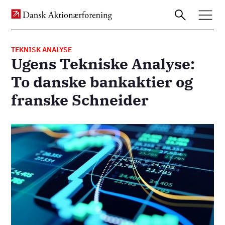
TEKNISK ANALYSE
Ugens Tekniske Analyse:
Gå
To danske bankaktier og
til
franske Schneider
hovedindhold
Billede