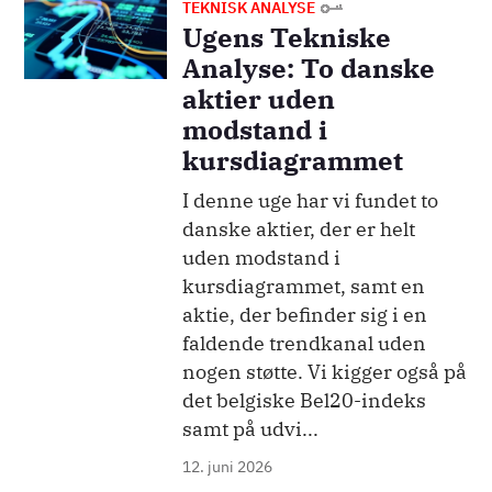
Billede
TEKNISK ANALYSE
Ugens Tekniske
Analyse: To danske
aktier uden
modstand i
kursdiagrammet
I denne uge har vi fundet to
danske aktier, der er helt
uden modstand i
kursdiagrammet, samt en
aktie, der befinder sig i en
faldende trendkanal uden
nogen støtte. Vi kigger også på
det belgiske Bel20-indeks
samt på udvi...
12. juni 2026