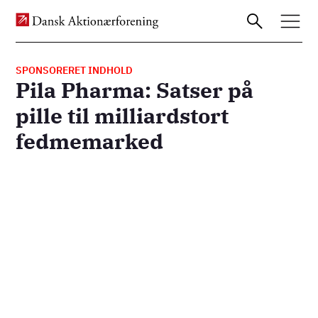
SPONSORERET INDHOLD
Pila Pharma: Satser på
Gå
pille til milliardstort
til
fedmemarked
hovedindhold
Remote
video
URL