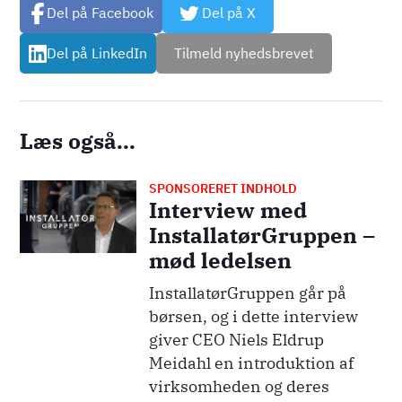
Del på Facebook
Del på X
Del på LinkedIn
Tilmeld nyhedsbrevet
Læs også...
SPONSORERET INDHOLD
Billede
Interview med
InstallatørGruppen –
mød ledelsen
InstallatørGruppen går på
børsen, og i dette interview
giver CEO Niels Eldrup
Meidahl en introduktion af
virksomheden og deres