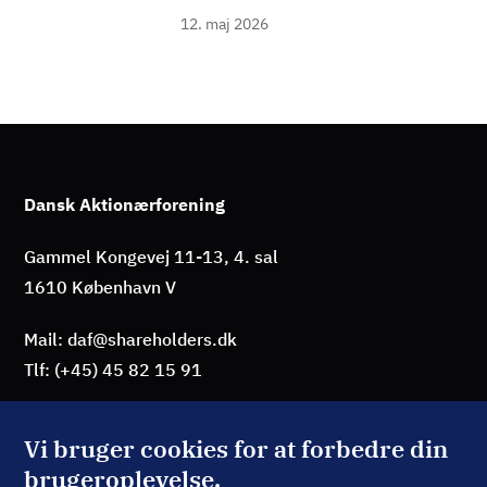
12. maj 2026
Dansk Aktionærforening
Gammel Kongevej 11-13, 4. sal
1610 København V
Mail: daf@shareholders.dk
Tlf: (+45) 45 82 15 91
Vi bruger cookies for at forbedre din
brugeroplevelse.
BLIV MEDLEM