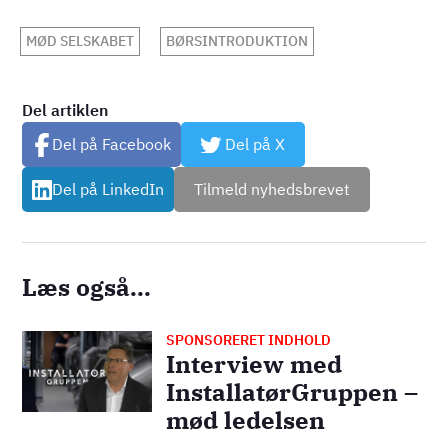
MØD SELSKABET
BØRSINTRODUKTION
Del artiklen
Del på Facebook
Del på X
Del på LinkedIn
Tilmeld nyhedsbrevet
Læs også...
SPONSORERET INDHOLD
Billede
Interview med
InstallatørGruppen –
mød ledelsen