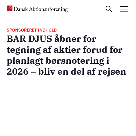
SPONSORERET INDHOLD
BAR DJUS åbner for
Gå
tegning af aktier forud for
til
planlagt børsnotering i
hovedindhold
2026 – bliv en del af rejsen
Remote
video
URL