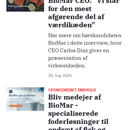
BioMar CEO: "Vi står
for den mest
afgørende del af
værdikæden"
Hør mere om børskandidaten
BioMar i dette interview, hvor
CEO Carlos Diaz giver en
præsentation af
virksomheden.
20. maj 2026
SPONSORERET INDHOLD
Billede
Bliv medejer af
BioMar -
specialiserede
foderløsninger til
opdræt af fisk og