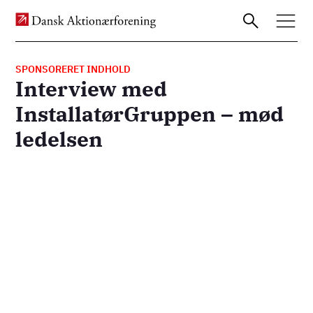
SPONSORERET INDHOLD
Interview med
Gå
InstallatørGruppen – mød
til
ledelsen
hovedindhold
Remote
video
URL