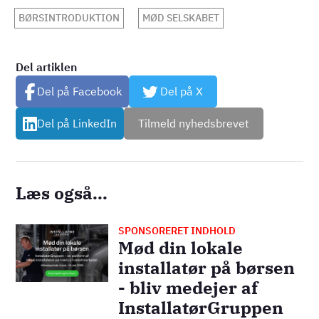
BØRSINTRODUKTION
MØD SELSKABET
Del artiklen
Del på Facebook
Del på X
Del på LinkedIn
Tilmeld nyhedsbrevet
Læs også...
SPONSORERET INDHOLD
Billede
Mød din lokale
installatør på børsen
- bliv medejer af
InstallatørGruppen