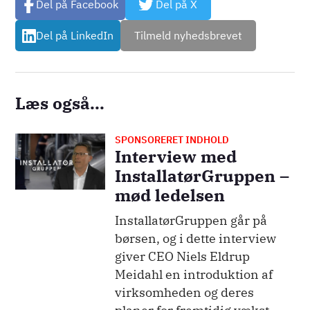
Del på Facebook
Del på X
Del på LinkedIn
Tilmeld nyhedsbrevet
Læs også...
SPONSORERET INDHOLD
Billede
Interview med
InstallatørGruppen –
mød ledelsen
InstallatørGruppen går på
børsen, og i dette interview
giver CEO Niels Eldrup
Meidahl en introduktion af
virksomheden og deres