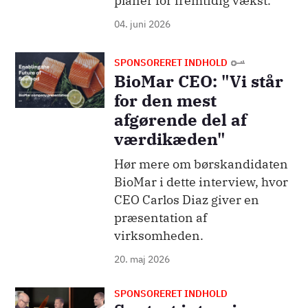
planer for fremtidig vækst.
04. juni 2026
Billede
SPONSORERET INDHOLD
BioMar CEO: "Vi står
for den mest
afgørende del af
værdikæden"
Hør mere om børskandidaten
BioMar i dette interview, hvor
CEO Carlos Diaz giver en
præsentation af
virksomheden.
20. maj 2026
SPONSORERET INDHOLD
Billede