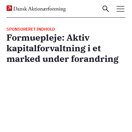
SPONSORERET INDHOLD
Formuepleje: Aktiv
Gå
kapitalforvaltning i et
til
marked under forandring
hovedindhold
Remote
video
URL