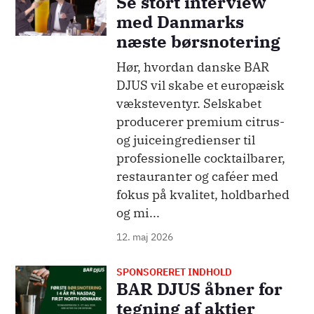
Se stort interview
med Danmarks
næste børsnotering
Hør, hvordan danske BAR
DJUS vil skabe et europæisk
væksteventyr. Selskabet
producerer premium citrus-
og juiceingredienser til
professionelle cocktailbarer,
restauranter og caféer med
fokus på kvalitet, holdbarhed
og mi...
12. maj 2026
SPONSORERET INDHOLD
Billede
BAR DJUS åbner for
tegning af aktier