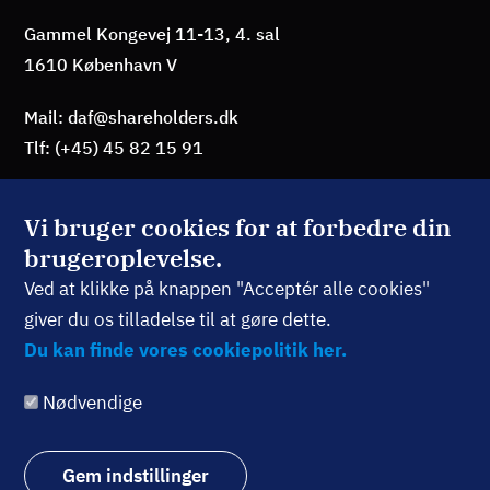
Gammel Kongevej 11-13, 4. sal
1610 København V
Mail: daf@shareholders.dk
Tlf: (+45) 45 82 15 91
Vi bruger cookies for at forbedre din
brugeroplevelse.
BLIV MEDLEM
Ved at klikke på knappen "Acceptér alle cookies"
giver du os tilladelse til at gøre dette.
TILMELD NYHEDSBREV
Du kan finde vores cookiepolitik her.
Nødvendige
Følg os:
Gem indstillinger