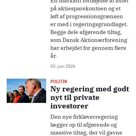
En markant forhøjelse af loftet
på aktiesparekontoen og et
løft af progressionsgrænsen
er med i regeringsgrundlaget.
Begge dele afgørende tiltag,
som Dansk Aktionærforening
har arbejdet for gennem flere
år.
03. juni 2026
POLITIK
Billede
Ny regering med godt
nyt til private
investorer
Den nye firkløverregering
lægger op til afgørende og
massive tiltag, der vil gavne