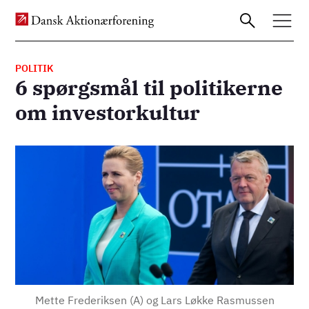
POLITIK
6 spørgsmål til politikerne
Gå
om investorkultur
til
hovedindhold
Billede
Mette Frederiksen (A) og Lars Løkke Rasmussen