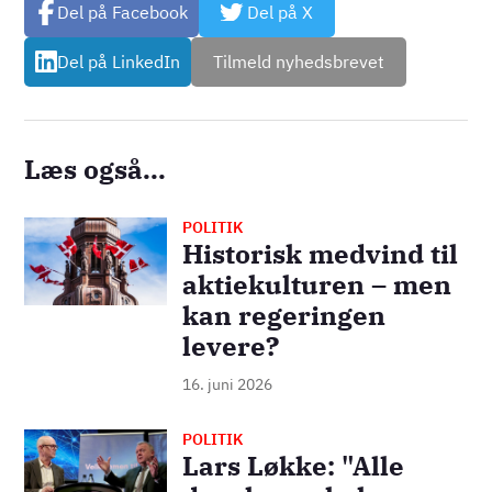
Del på Facebook
Del på X
Del på LinkedIn
Tilmeld nyhedsbrevet
Læs også...
POLITIK
Billede
Historisk medvind til
aktiekulturen – men
kan regeringen
levere?
16. juni 2026
POLITIK
Billede
Lars Løkke: "Alle