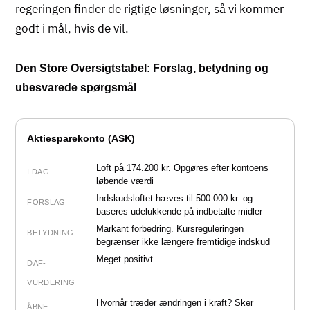
regeringen finder de rigtige løsninger, så vi kommer
godt i mål, hvis de vil.
Den Store Oversigtstabel: Forslag, betydning og
ubesvarede spørgsmål
Aktiesparekonto (ASK)
Loft på 174.200 kr. Opgøres efter kontoens
I DAG
løbende værdi
Indskudsloftet hæves til 500.000 kr. og
FORSLAG
baseres udelukkende på indbetalte midler
Markant forbedring. Kursreguleringen
BETYDNING
begrænser ikke længere fremtidige indskud
Meget positivt
DAF-
VURDERING
Hvornår træder ændringen i kraft? Sker
ÅBNE