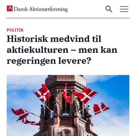
POLITIK
Historisk medvind til
Gå
aktiekulturen – men kan
til
regeringen levere?
hovedindhold
Billede