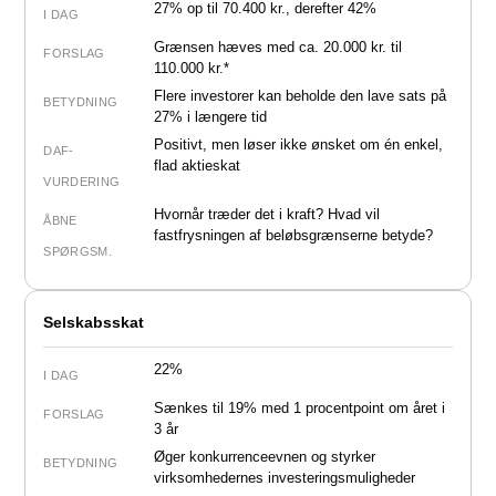
27% op til 70.400 kr., derefter 42%
I DAG
Grænsen hæves med ca. 20.000 kr. til
FORSLAG
110.000 kr.*
Flere investorer kan beholde den lave sats på
BETYDNING
27% i længere tid
Positivt
, men løser ikke ønsket om én enkel,
DAF-
flad aktieskat
VURDERING
Hvornår træder det i kraft? Hvad vil
ÅBNE
fastfrysningen af beløbsgrænserne betyde?
SPØRGSM.
Selskabsskat
22%
I DAG
Sænkes til 19% med 1 procentpoint om året i
FORSLAG
3 år
Øger konkurrenceevnen og styrker
BETYDNING
virksomhedernes investeringsmuligheder