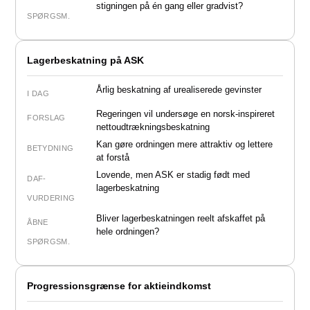
stigningen på én gang eller gradvist?
SPØRGSM.
Lagerbeskatning på ASK
Årlig beskatning af urealiserede gevinster
I DAG
Regeringen vil undersøge en norsk-inspireret
FORSLAG
nettoudtrækningsbeskatning
Kan gøre ordningen mere attraktiv og lettere
BETYDNING
at forstå
Lovende
, men ASK er stadig født med
DAF-
lagerbeskatning
VURDERING
Bliver lagerbeskatningen reelt afskaffet på
ÅBNE
hele ordningen?
SPØRGSM.
Progressionsgrænse for aktieindkomst