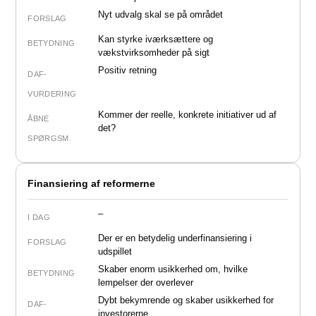
Nyt udvalg skal se på området
FORSLAG
Kan styrke iværksættere og
BETYDNING
vækstvirksomheder på sigt
Positiv retning
DAF-
VURDERING
Kommer der reelle, konkrete initiativer ud af
ÅBNE
det?
SPØRGSM.
Finansiering af reformerne
–
I DAG
Der er en betydelig underfinansiering i
FORSLAG
udspillet
Skaber enorm usikkerhed om, hvilke
BETYDNING
lempelser der overlever
Dybt bekymrende og skaber usikkerhed for
DAF-
investorerne