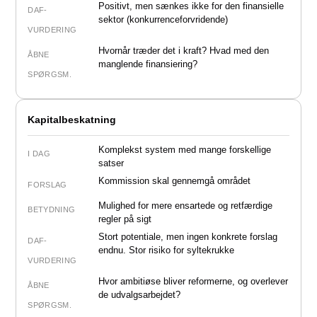
Positivt
, men sænkes ikke for den finansielle
DAF-
sektor (konkurrenceforvridende)
VURDERING
Hvornår træder det i kraft? Hvad med den
ÅBNE
manglende finansiering?
SPØRGSM.
Kapitalbeskatning
Komplekst system med mange forskellige
I DAG
satser
Kommission skal gennemgå området
FORSLAG
Mulighed for mere ensartede og retfærdige
BETYDNING
regler på sigt
Stort potentiale
, men ingen konkrete forslag
DAF-
endnu. Stor risiko for syltekrukke
VURDERING
Hvor ambitiøse bliver reformerne, og overlever
ÅBNE
de udvalgsarbejdet?
SPØRGSM.