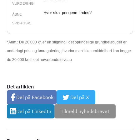
VURDERING
Hvor skal pengene findes?
ÅBNE
SPØRGSM.
*Anm.: De 20.000 kr. er en stigning i det oprindelige grundbeløb, der er
underlagt pris- og lønregulering, hvorfor man ikke umiddelbart kan lægge
de 20.000 kr. til det nuværende niveau
Del artiklen
Del på Facebook
Del på X
Del på LinkedIn
Tilmeld nyhedsbrevet