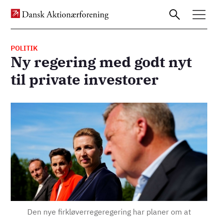
POLITIK
Ny regering med godt nyt
Gå
til private investorer
til
hovedindhold
Billede
Den nye firkløverregeregering har planer om at