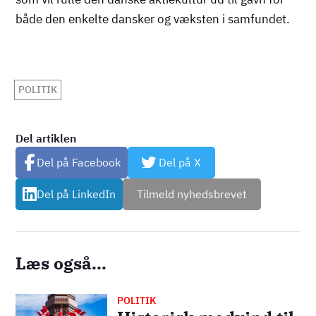
både den enkelte dansker og væksten i samfundet.
POLITIK
Del artiklen
Del på Facebook
Del på X
Del på LinkedIn
Tilmeld nyhedsbrevet
Læs også...
POLITIK
Billede