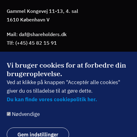
Gammel Kongevej 11-13, 4. sal
1610 København V
Mail: daf@shareholders.dk
Tlf: (+45) 45 82 15 91
Vi bruger cookies for at forbedre din
brugeroplevelse.
BLIV MEDLEM
Ved at klikke på knappen "Acceptér alle cookies"
giver du os tilladelse til at gøre dette.
TILMELD NYHEDSBREV
Du kan finde vores cookiepolitik her.
Nødvendige
Følg os:
Gem indstillinger