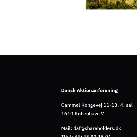
Dansk Aktionærforening
Gammel Kongevej 11-13, 4. sal
1610 København V
Mail: daf@shareholders.dk
Tlf: (+45) 45 82 15 91