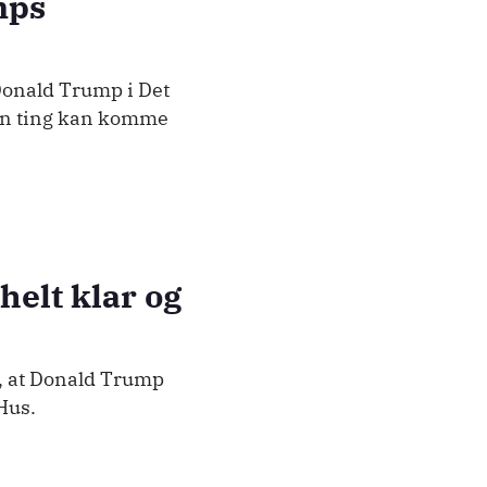
mps
Donald Trump i Det
 én ting kan komme
helt klar og
, at Donald Trump
 Hus.