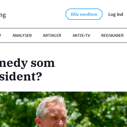
Bliv medlem
Log ind
V
ANALYSER
ARTIKLER
AKTIE-TV
REDSKABER
nedy som
sident?