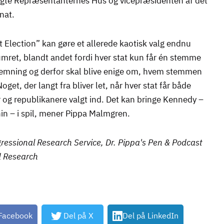
lgte Repræsentanternes Hus og vicepræsidenten af det
nat.
 Election” kan gøre et allerede kaotisk valg endnu
mret, blandt andet fordi hver stat kun får én stemme
stemning og derfor skal blive enige om, hvem stemmen
 Noget, der langt fra bliver let, når hver stat får både
og republikanere valgt ind. Det kan bringe Kennedy –
in – i spil, mener Pippa Malmgren.
gressional Research Service, Dr. Pippa's Pen & Podcast
d Research
 Facebook
Del på X
Del på LinkedIn