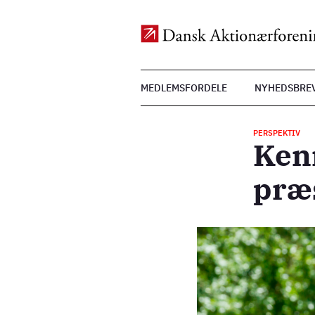
Top
MEDLEMSFORDELE
NYHEDSBRE
Menu
Gå
til
PERSPEKTIV
hovedindhold
Ken
præ
Billede