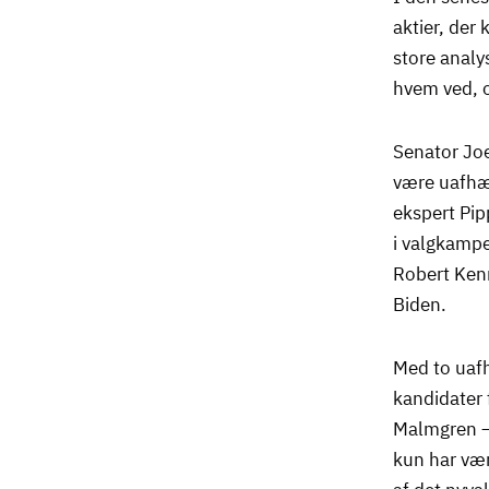
aktier, der
store analy
hvem ved, 
Senator Joe
være uafhæn
ekspert Pip
i valgkampe
Robert Ken
Biden.
Med to uafh
kandidater 
Malmgren – 
kun har vær