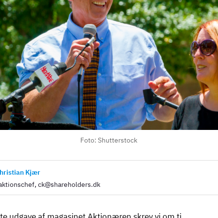
Foto: Shutterstock
hristian Kjær
ktionschef, ck@shareholders.dk
te udgave af magasinet Aktionæren skrev vi om ti