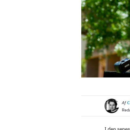
Billede
Af
C
Reda
I den senes