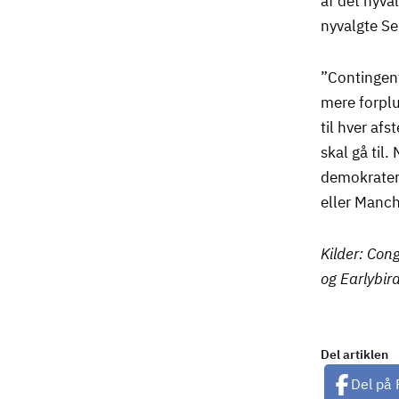
af det nyva
nyvalgte Se
”Contingent
mere forplu
til hver af
skal gå til.
demokrater 
eller Manch
Kilder: Con
og Earlybir
Del artiklen
Del på