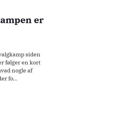
kampen er
tvalgkamp siden
r følger en kort
hvad nogle af
r fo...