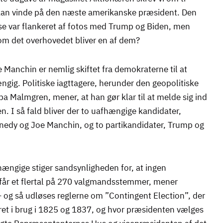
 kan vinde på den næste amerikanske præsident. Den
se var flankeret af fotos med Trump og Biden, men
om det overhovedet bliver en af dem?
 Manchin er nemlig skiftet fra demokraterne til at
gig. Politiske iagttagere, herunder den geopolitiske
pa Malmgren, mener, at han gør klar til at melde sig ind
n. I så fald bliver der to uafhængige kandidater,
nedy og Joe Manchin, og to partikandidater, Trump og
ængige stiger sandsynligheden for, at ingen
får et flertal på 270 valgmandsstemmer, mener
og så udløses reglerne om ”Contingent Election”, der
et i brug i 1825 og 1837, og hvor præsidenten vælges