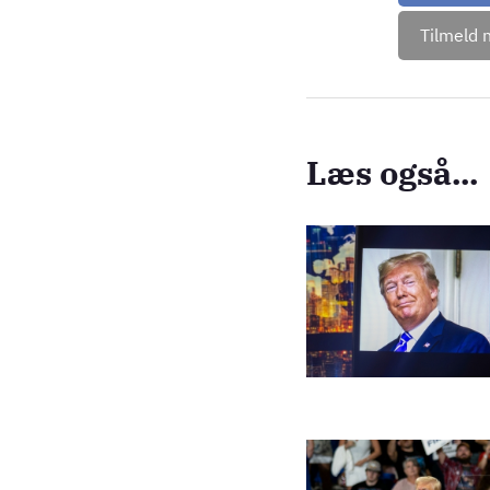
Tilmeld 
Læs også...
Billede
Billede