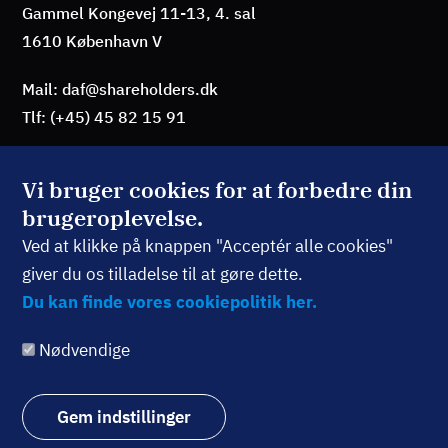
Gammel Kongevej 11-13, 4. sal
1610 København V
Mail: daf@shareholders.dk
Tlf: (+45) 45 82 15 91
Vi bruger cookies for at forbedre din
brugeroplevelse.
BLIV MEDLEM
Ved at klikke på knappen "Acceptér alle cookies"
giver du os tilladelse til at gøre dette.
TILMELD NYHEDSBREV
Du kan finde vores cookiepolitik her.
Nødvendige
Følg os:
Gem indstillinger