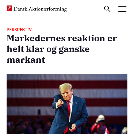
PERSPEKTIV
Markedernes reaktion er
Gå
helt klar og ganske
til
markant
hovedindhold
Billede