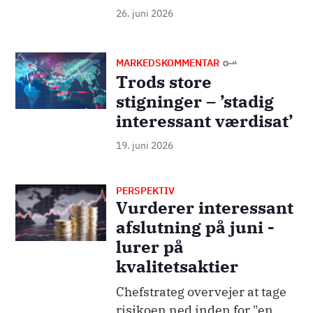
26. juni 2026
Billede
MARKEDSKOMMENTAR
Trods store
stigninger – ’stadig
interessant værdisat’
19. juni 2026
PERSPEKTIV
Billede
Vurderer interessant
afslutning på juni -
lurer på
kvalitetsaktier
Chefstrateg overvejer at tage
risikoen ned inden for "en