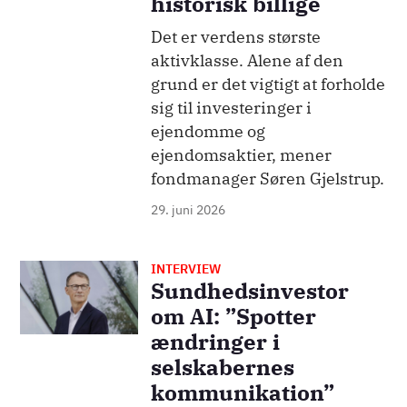
historisk billige
Det er verdens største
aktivklasse. Alene af den
grund er det vigtigt at forholde
sig til investeringer i
ejendomme og
ejendomsaktier, mener
fondmanager Søren Gjelstrup.
29. juni 2026
INTERVIEW
Billede
Sundhedsinvestor
om AI: ”Spotter
ændringer i
selskabernes
kommunikation”