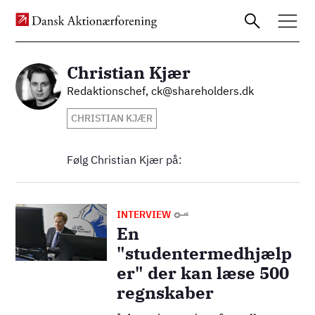
Christian Kjær
Billede
Redaktionschef, ck@shareholders.dk
Gå
CHRISTIAN KJÆR
til
hovedindhold
Følg Christian Kjær på:
Billede
INTERVIEW
En
"studentermedhjælp
er" der kan læse 500
regnskaber