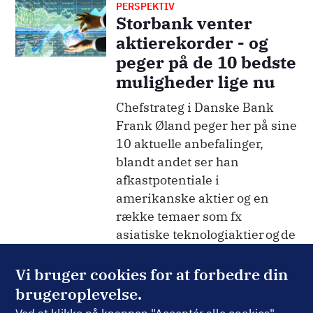
PERSPEKTIV
Billede
Storbank venter
aktierekorder - og
peger på de 10 bedste
muligheder lige nu
Chefstrateg i Danske Bank
Frank Øland peger her på sine
10 aktuelle anbefalinger,
blandt andet ser han
afkastpotentiale i
amerikanske aktier og en
række temaer som fx
asiatiske teknologiaktier og de
fysiske vindere i køl...
Vi bruger cookies for at forbedre din
11. juni 2026
brugeroplevelse.