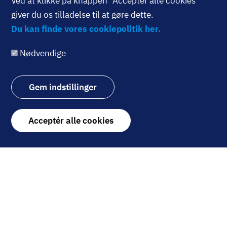
Ved at klikke på knappen "Acceptér alle cookies"
PERSPEKTIV
Billede
giver du os tilladelse til at gøre dette.
Danske
Du kan finde vores cookiepolitik her.
pensionskasser: Nej
tak til SpaceX
Nødvendige
"Astronomisk", siger
chefstrateg om
Gem indstillinger
prisfastsættelsen af SpaceX.
Heller ikke Dansk
Withdraw
Aktionærforenings
Acceptér alle cookies
consent
kommentator Frank Hvid
Petersen er begejstret.
11. juni 2026
Billede
INTERVIEW
”Den her aktie kan
blive rigtig, rigtig