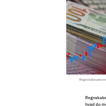
Regnskabssæsonen 
Regnskaber
hvad du me