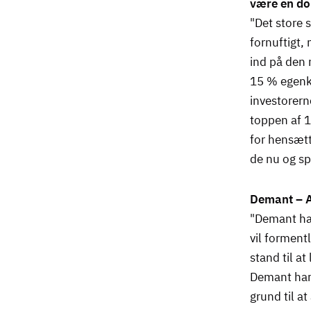
være en do
"Det store 
fornuftigt,
ind på den 
15 % egenka
investorern
toppen af 1
for hensæt
de nu og sp
Demant – A
"Demant har
vil formentl
stand til a
Demant har 
grund til a