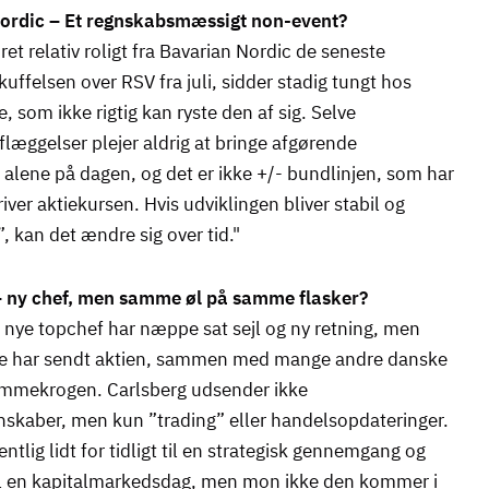
ordic – Et regnskabsmæssigt non-event?
ret relativ roligt fra Bavarian Nordic de seneste
uffelsen over RSV fra juli, sidder stadig tungt hos
, som ikke rigtig kan ryste den af sig. Selve
læggelser plejer aldrig at bringe afgørende
 alene på dagen, og det er ikke +/- bundlinjen, som har
iver aktiekursen. Hvis udviklingen bliver stabil og
, kan det ændre sig over tid."
– ny chef, men samme øl på samme flasker?
 nye topchef har næppe sat sejl og ny retning, men
ne har sendt aktien, sammen med mange andre danske
kammekrogen. Carlsberg udsender ikke
nskaber, men kun ”trading” eller handelsopdateringer.
ntlig lidt for tidligt til en strategisk gennemgang og
til en kapitalmarkedsdag, men mon ikke den kommer i