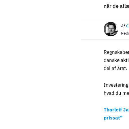
når de afl
Billede
Af
C
Reda
Regnskabern
danske akti
del af året.
Investerin
hvad du med
Thorleif J
prissat"