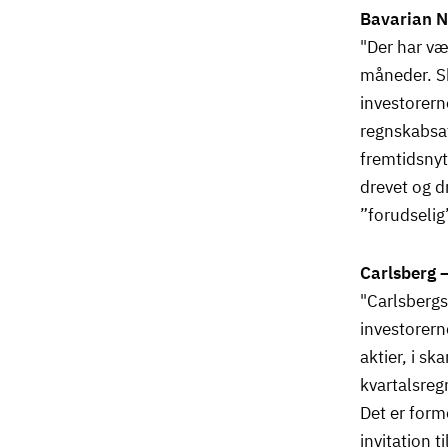
Bavarian N
"Der har væ
måneder. Sk
investorerne
regnskabsaf
fremtidsnyt
drevet og dr
”forudselig”
Carlsberg 
"Carlsbergs
investorer
aktier, i s
kvartalsreg
Det er forme
invitation 