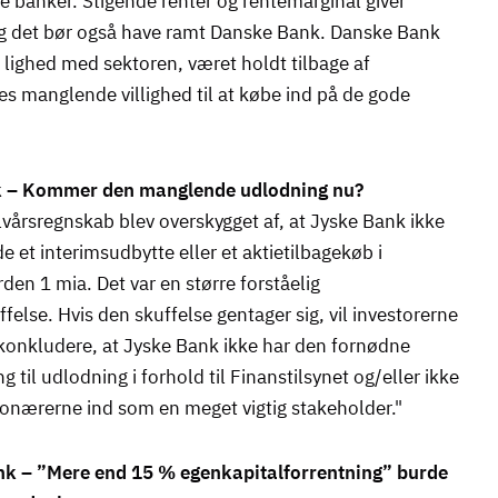
 banker. Stigende renter og rentemarginal giver
g det bør også have ramt Danske Bank. Danske Bank
 i lighed med sektoren, været holdt tilbage af
es manglende villighed til at købe ind på de gode
k – Kommer den manglende udlodning nu?
lvårsregnskab blev overskygget af, at Jyske Bank ikke
 et interimsudbytte eller et aktietilbagekøb i
rden 1 mia. Det var en større forståelig
ffelse. Hvis den skuffelse gentager sig, vil investorerne
konkludere, at Jyske Bank ikke har den fornødne
ng til udlodning i forhold til Finanstilsynet og/eller ikke
onærerne ind som en meget vigtig stakeholder."
k – ”Mere end 15 % egenkapitalforrentning” burde