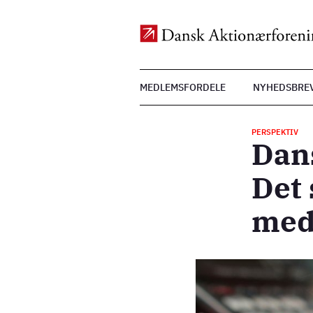
Top
MEDLEMSFORDELE
NYHEDSBRE
Menu
Gå
til
PERSPEKTIV
hovedindhold
Dan
Det 
me
Billede