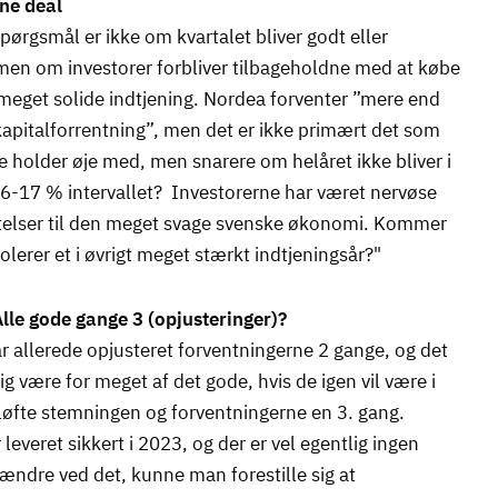
ne deal
spørgsmål er ikke om kvartalet bliver godt eller
 men om investorer forbliver tilbageholdne med at købe
meget solide indtjening. Nordea forventer ”mere end
pitalforrentning”, men det er ikke primært det som
e holder øje med, men snarere om helåret ikke bliver i
6-17 % intervallet? Investorerne har været nervøse
telser til den meget svage svenske økonomi. Kommer
olerer et i øvrigt meget stærkt indtjeningsår?"
lle gode gange 3 (opjusteringer)?
 allerede opjusteret forventningerne 2 gange, og det
ig være for meget af det gode, hvis de igen vil være i
t løfte stemningen og forventningerne en 3. gang.
leveret sikkert i 2023, og der er vel egentlig ingen
t ændre ved det, kunne man forestille sig at