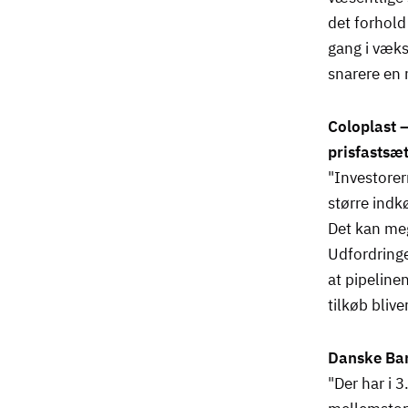
det forhold
gang i væks
snarere en 
Coloplast –
prisfastsæt
"Investorer
større indk
Det kan meg
Udfordringe
at pipeline
tilkøb blive
Danske Ban
"Der har i 