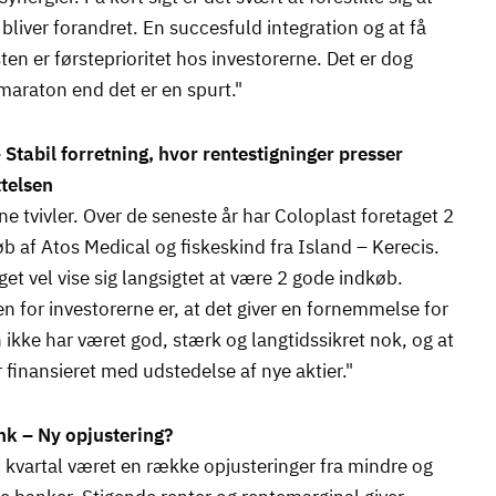
 bliver forandret. En succesfuld integration og at få
ten er førsteprioritet hos investorerne. Det er dog
maraton end det er en spurt."
 Stabil forretning, hvor rentestigninger presser
telsen
ne tvivler. Over de seneste år har Coloplast foretaget 2
øb af Atos Medical og fiskeskind fra Island – Kerecis.
et vel vise sig langsigtet at være 2 gode indkøb.
n for investorerne er, at det giver en fornemmelse for
n ikke har været god, stærk og langtidssikret nok, og at
r finansieret med udstedelse af nye aktier."
k – Ny opjustering?
3. kvartal været en række opjusteringer fra mindre og