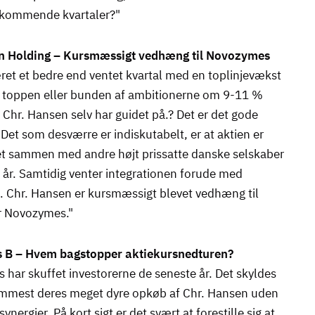
e kommende kvartaler?"
n Holding – Kursmæssigt vedhæng til Novozymes
ret et bedre end ventet kvartal med en toplinjevækst
i toppen eller bunden af ambitionerne om 9-11 %
Chr. Hansen selv har guidet på.? Det er det gode
Det som desværre er indiskutabelt, er at aktien er
et sammen med andre højt prissatte danske selskaber
 år. Samtidig venter integrationen forude med
 Chr. Hansen er kursmæssigt blevet vedhæng til
r Novozymes."
B – Hvem bagstopper aktiekursnedturen?
har skuffet investorerne de seneste år. Det skyldes
remmest deres meget dyre opkøb af Chr. Hansen uden
ynergier. På kort sigt er det svært at forestille sig at