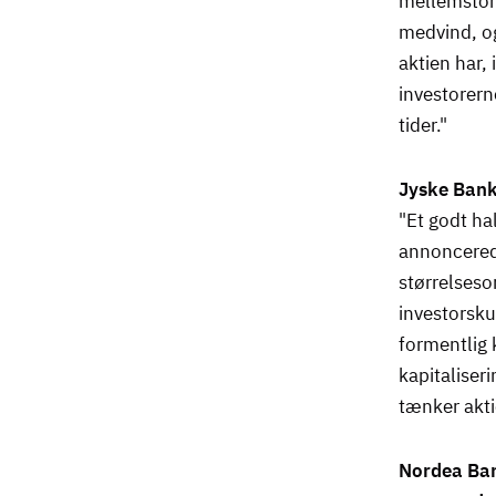
mellemstore
medvind, o
aktien har,
investorern
tider."
Jyske Ban
"Et godt ha
annoncerede
størrelseso
investorsku
formentlig 
kapitaliseri
tænker akti
Nordea Ban