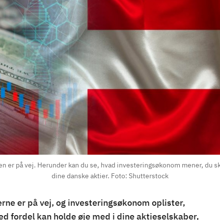
er på vej. Herunder kan du se, hvad investeringsøkonom mener, du sk
dine danske aktier. Foto: Shutterstock
ne er på vej, og investeringsøkonom oplister,
d fordel kan holde øje med i dine aktieselskaber,