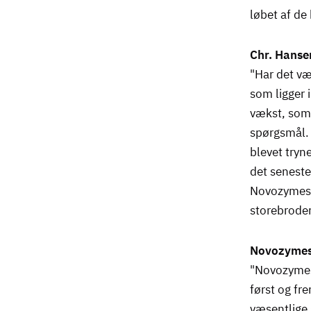
løbet af d
Chr. Hanse
"Har det væ
som ligger 
vækst, som 
spørgsmål. 
blevet tryn
det seneste
Novozymes.
storebrode
Novozymes 
"Novozymes 
først og f
væsentlige s