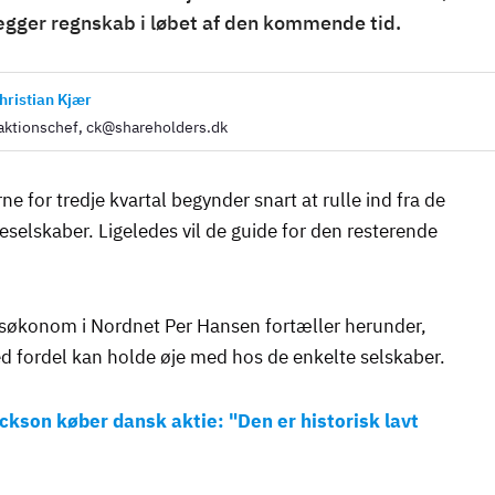
ægger regnskab i løbet af den kommende tid.
hristian Kjær
ktionschef, ck@shareholders.dk
e for tredje kvartal begynder snart at rulle ind fra de
eselskaber. Ligeledes vil de guide for den resterende
gsøkonom i Nordnet Per Hansen fortæller herunder,
 fordel kan holde øje med hos de enkelte selskaber.
ackson køber dansk aktie: "Den er historisk lavt