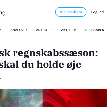
Bliv medlem
Log ind
V
ANALYSER
ARTIKLER
AKTIE-TV
REDSKABER
sk regnskabssæson:
skal du holde øje
d