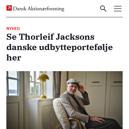
NYHED
Se Thorleif Jacksons
Gå
danske udbytteportefølje
til
her
hovedindhold
Billede