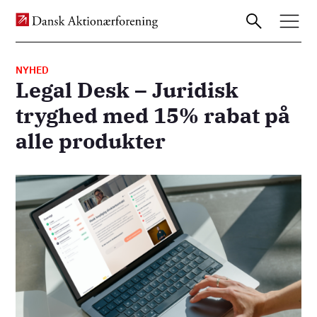
NYHED
Legal Desk – Juridisk
Gå
tryghed med 15% rabat på
til
alle produkter
hovedindhold
Billede