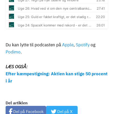
Du kan lytte til podcasten på
Apple
,
Spotify
og
Podimo
.
LÆS OGSÅ:
Efter kæmpestigning: Aktien kan stige 50 procent
i år
Del artiklen
Del på Facebook
Del på X