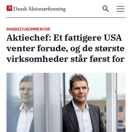
MARKEDSKOMMENTAR
Aktiechef: Et fattigere USA
Gå
venter forude, og de største
til
virksomheder står først for
hovedindhold
Billede