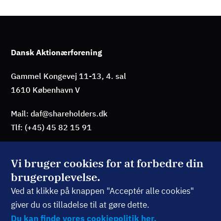
Dansk Aktionærforening
Gammel Kongevej 11-13, 4. sal
1610 København V
Mail: daf@shareholders.dk
Tlf: (+45) 45 82 15 91
Vi bruger cookies for at forbedre din
brugeroplevelse.
BLIV MEDLEM
Ved at klikke på knappen "Acceptér alle cookies"
giver du os tilladelse til at gøre dette.
TILMELD NYHEDSBREV
Du kan finde vores cookiepolitik her.