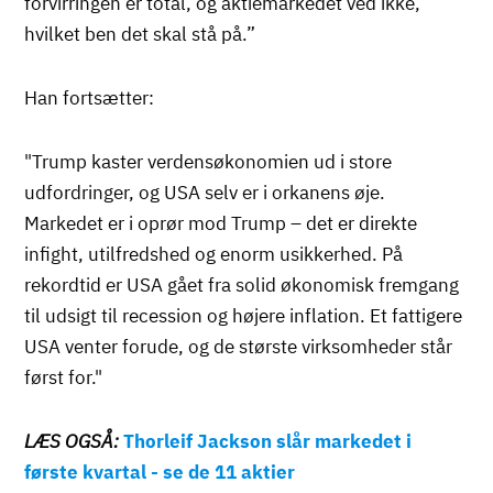
forvirringen er total, og aktiemarkedet ved ikke,
hvilket ben det skal stå på.”
Han fortsætter:
"Trump kaster verdensøkonomien ud i store
udfordringer, og USA selv er i orkanens øje.
Markedet er i oprør mod Trump – det er direkte
infight, utilfredshed og enorm usikkerhed. På
rekordtid er USA gået fra solid økonomisk fremgang
til udsigt til recession og højere inflation. Et fattigere
USA venter forude, og de største virksomheder står
først for."
LÆS OGSÅ:
Thorleif Jackson slår markedet i
første kvartal - se de 11 aktier