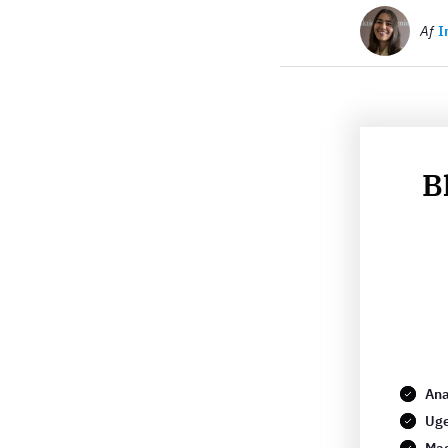
Billede
Af
I
B
Ana
Uge