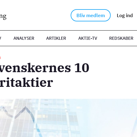
Bliv medlem
Log ind
V
ANALYSER
ARTIKLER
AKTIE-TV
REDSKABER
N
svenskernes 10
ritaktier