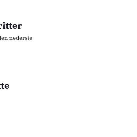
itter
 den nederste
tte