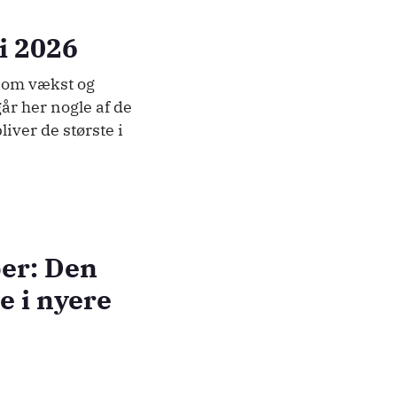
i 2026
t som vækst og
år her nogle af de
liver de største i
ber: Den
 i nyere