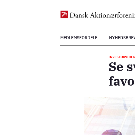
Top
MEDLEMSFORDELE
NYHEDSBRE
Menu
Gå
til
INVESTORVIDE
hovedindhold
Se 
favo
Billede