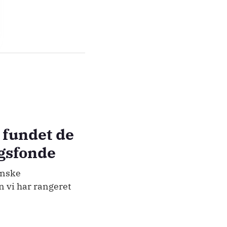
 fundet de
ngsfonde
anske
n vi har rangeret