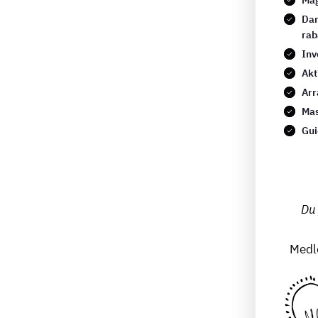
Mag
Dan
rab
Inv
Akt
Arr
Mas
Gui
Du 
Medle