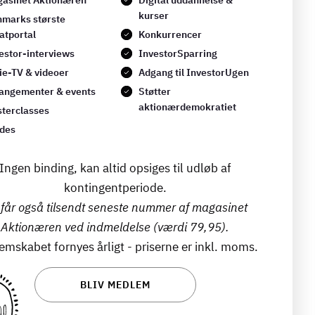
asinet Aktionæren
Digital uddannelse &
kurser
marks største
atportal
Konkurrencer
estor-interviews
InvestorSparring
ie-TV & videoer
Adgang til InvestorUgen
angementer & events
Støtter
aktionærdemokratiet
terclasses
des
Ingen binding, kan altid opsiges til udløb af
kontingentperiode.
får også tilsendt seneste nummer af magasinet
Aktionæren ved indmeldelse (værdi 79,95).
mskabet fornyes årligt - priserne er inkl. moms.
BLIV MEDLEM