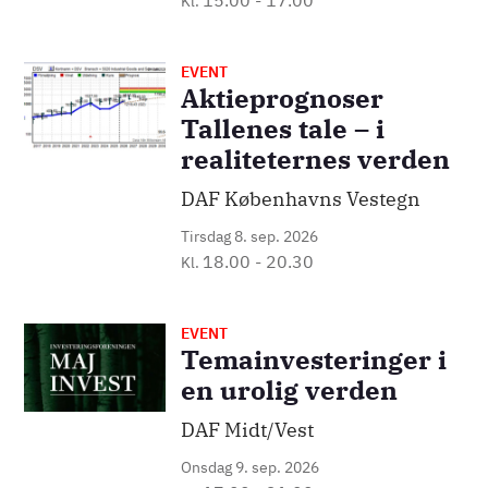
15.00
-
17.00
Kl.
EVENT
Billede
Aktieprognoser
Tallenes tale – i
realiteternes verden
DAF Københavns Vestegn
Tirsdag 8. sep. 2026
18.00
-
20.30
Kl.
EVENT
Billede
Temainvesteringer i
en urolig verden
DAF Midt/Vest
Onsdag 9. sep. 2026