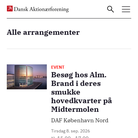
Alle arrangementer
Gå
til
hovedindhold
EVENT
Billede
Besøg hos Alm.
Brand i deres
smukke
hovedkvarter på
Midtermolen
DAF København Nord
Tirsdag 8. sep. 2026