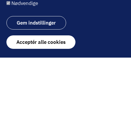
hos Roblon A/S
Nødvendige
DAF Nordjylland
Mandag 26. okt. 2026
Gem indstillinger
17.00
-
20.00
Kl.
Withdraw
Acceptér alle cookies
consent
EVENT
Billede
Workshop nr 3 om AI
DAF Nordsjælland
Lørdag 14. nov. 2026
10.00
-
15.00
Kl.
EVENT
Billede
InvestorDagen 2026
Kom med til årets investor-
event, når InvestorDagen igen