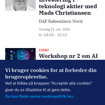
teknologi aktier med
Mads Christiansen
DAF København Nord
Onsdag 21. okt. 2026
18.00
-
20.15
Kl.
EVENT
Billede
Workshop nr 2 om AI
DAF Nordsjælland
Vi bruger cookies for at forbedre din
Lørdag 24. okt. 2026
brugeroplevelse.
10.00
-
15.00
Kl.
Ved at klikke på knappen "Acceptér alle cookies"
giver du os tilladelse til at gøre dette.
EVENT
Billede
Du kan finde vores cookiepolitik her.
Virksomhedsbesøg