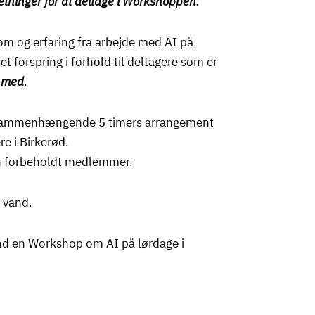
tninger for at deltage i Workshoppen.
om og erfaring fra arbejde med AI på
t forspring i forhold til deltagere som er
e med
.
sammenhængende 5 timers arrangement
re i Birkerød.
n forbeholdt medlemmer.
 vand.
nd en Workshop om AI på lørdage i