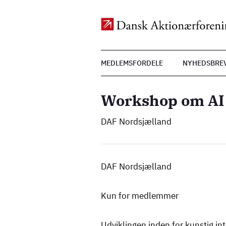
Top
MEDLEMSFORDELE
NYHEDSBRE
Menu
Gå
til
Workshop om AI
hovedindhold
DAF Nordsjælland
DAF Nordsjælland
Kun for medlemmer
Udviklingen inden for kunstig inte