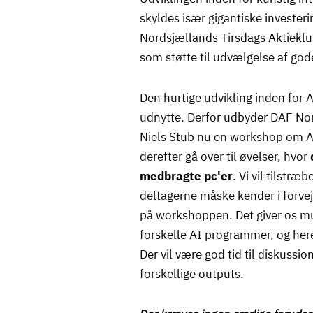
skyldes især gigantiske investeri
Nordsjællands Tirsdags Aktieklub
som støtte til udvælgelse af gode
Den hurtige udvikling inden for 
udnytte. Derfor udbyder DAF N
Niels Stub nu en workshop om AI. 
derefter gå over til øvelser, hvor
medbragte pc'er
. Vi vil tilstr
deltagerne måske kender i forvej
på workshoppen. Det giver os mul
forskelle AI programmer, og her
Der vil være god tid til diskussi
forskellige outputs.