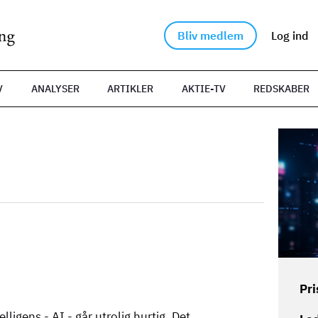
Bliv medlem
Log ind
V
ANALYSER
ARTIKLER
AKTIE-TV
REDSKABER
Billede
Pri
lligens - AI - går utrolig hurtig. Det