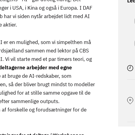
Led
nger i USA, i Kina og også i Europa. I DAF
 har vi siden nytår arbejdet lidt med AI
 aktier.
AI er en mulighed, som vi simpelthen må
ordsjælland sammen med lektor på CBS
Vi vil starte med et par timers teori, og
deltagerne arbejder med egne
æbe at bruge de AI-redskaber, som
en, så der bliver brugt mindst to modeller
ighed for at stille samme opgave til de
efter sammenlige outputs.
on af forskelle og forudsætninger for de