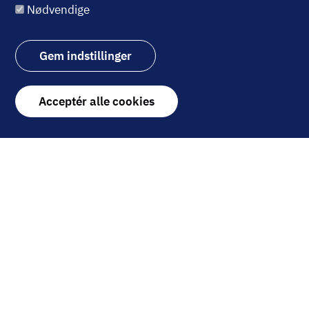
Nødvendige
blanding af aktier og
obligationer. Aktieandelen
udgør godt 50 procent af
Gem indstillinger
midlerne, og fonden giver
nogen beskyttelse i et uroligt
Withdraw
Acceptér alle cookies
marked.
consent
15. december 2025
SPONSORERET INDHOLD
Billede
Brock Milton Capital:
Kvalitetsselskaber
med god vækst
Brock Milton Capital er en
svensk kapitalforvalter, der
investerer langsigtet i globale
aktier, med fokus på at skabe