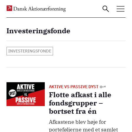
Investeringsfonde
Gå
til
INVESTERINGSFONDE
hovedindhold
Billede
AKTIVE VS PASSIVE DYST
Flotte afkast i alle
fondsgrupper –
bortset fra én
Afkastene blev høje for
porteføljerne med et samlet