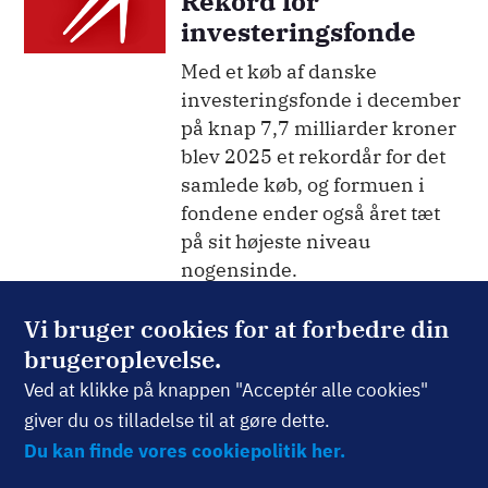
Rekord for
investeringsfonde
Med et køb af danske
investeringsfonde i december
på knap 7,7 milliarder kroner
blev 2025 et rekordår for det
samlede køb, og formuen i
fondene ender også året tæt
på sit højeste niveau
nogensinde.
15. januar 2026
Vi bruger cookies for at forbedre din
brugeroplevelse.
Billede
ANALYSER
Ved at klikke på knappen "Acceptér alle cookies"
En mulighed mens
giver du os tilladelse til at gøre dette.
du venter
Du kan finde vores cookiepolitik her.
Fonden investerer i en