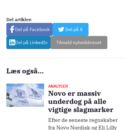
Del artiklen
Del på Facebook
Del på X
Del på LinkedIn
Tilmeld nyhedsbrevet
Læs også...
ANALYSER
Billede
Novo er massiv
underdog på alle
vigtige slagmarker
Efter de seneste regnskaber
fra Novo Nordisk og Eli Lilly