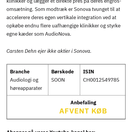
klinikker og lægger et direkte pres på deres engros-
omsætning. Som modtræk er Sonova tvunget til at
accelerere deres egen vertikale integration ved at
opkøbe endnu flere uafhængige klinikker og styrke
egne kæder som AudioNova.
Carsten Dehn ejer ikke aktier i Sonova.
Branche
Børskode
ISIN
w
Audiologi og
SOON
CH0012549785
s
høreapparater
Anbefaling
AFVENT KØB