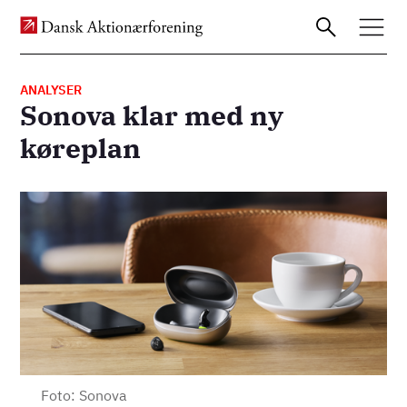
ANALYSER
Sonova klar med ny
Gå
køreplan
til
hovedindhold
Billede
Foto: Sonova