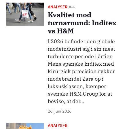
Billede
ANALYSER
Kvalitet mod
turnaround: Inditex
vs H&M
I 2026 befinder den globale
modeindustri sig i sin mest
turbulente periode i årtier.
Mens spanske Inditex med
kirurgisk præcision rykker
modebrandet Zara op i
luksusklassen, kæmper
svenske H&M Group for at
bevise, at der...
26. juni 2026
ANALYSER
Billede