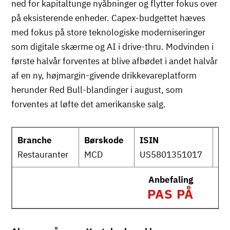
ned for kapitaltunge nyåbninger og flytter fokus over
på eksisterende enheder. Capex-budgettet hæves
med fokus på store teknologiske moderniseringer
som digitale skærme og AI i drive-thru. Modvinden i
første halvår forventes at blive afbødet i andet halvår
af en ny, højmargin-givende drikkevareplatform
herunder Red Bull-blandinger i august, som
forventes at løfte det amerikanske salg.
Branche
Børskode
ISIN
w
Restauranter
MCD
US5801351017
co
Anbefaling
PAS PÅ