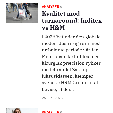
Billede
ANALYSER
Kvalitet mod
turnaround: Inditex
vs H&M
I 2026 befinder den globale
modeindustri sig i sin mest
turbulente periode i årtier.
Mens spanske Inditex med
kirurgisk præcision rykker
modebrandet Zara op i
luksusklassen, kæmper
svenske H&M Group for at
bevise, at der...
26. juni 2026
Billede
ANALYSER