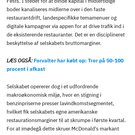
Fests. I stedet for at binde kapital i midlertidige
boder kanaliseres midlerne over i den faste
restaurantdrift, landespecifikke temamenuer og
digitale kampagner via appen for at drive trafik ind i
de eksisterende restauranter. Det er en disciplineret
beskyttelse af selskabets bruttomarginer.
LÆS OGSÅ:
Forvalter har købt op: Tror på 50-100
procent i afkast
Selskabet opererer dog i et udfordrende
makroøkonomisk miljø, hvor en stigning i
benzinpriserne presser lavindkomstsegmentet,
hvilket fik selskabets egne amerikanske
restaurationsmarginer til at skrumpe i første kvartal.
For at imødegå dette skruer McDonald's markant