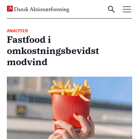
ANALYSER
Fastfood i
Gå
omkostningsbevidst
til
modvind
hovedindhold
Billede