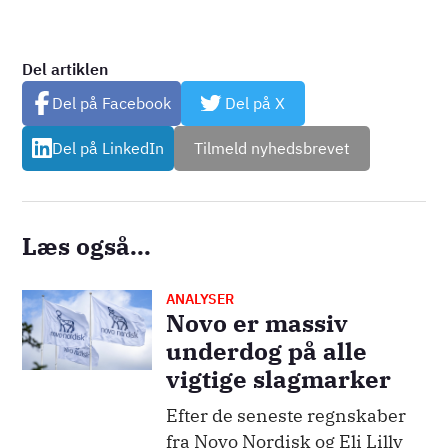
Del artiklen
Del på Facebook
Del på X
Del på LinkedIn
Tilmeld nyhedsbrevet
Læs også...
ANALYSER
Billede
Novo er massiv
underdog på alle
vigtige slagmarker
Efter de seneste regnskaber
fra Novo Nordisk og Eli Lilly