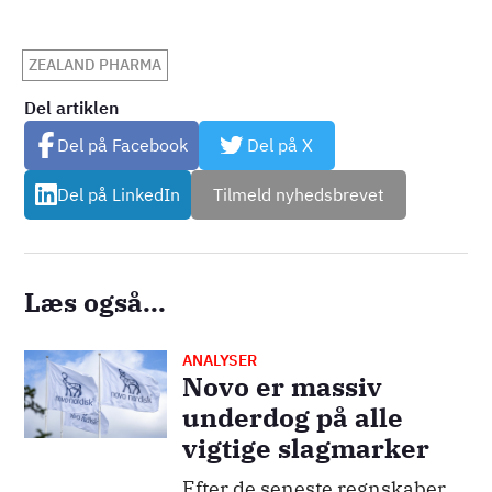
ZEALAND PHARMA
Del artiklen
Del på Facebook
Del på X
Del på LinkedIn
Tilmeld nyhedsbrevet
Læs også...
ANALYSER
Billede
Novo er massiv
underdog på alle
vigtige slagmarker
Efter de seneste regnskaber