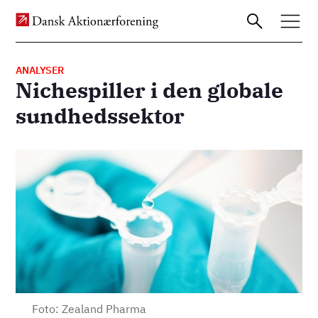
ANALYSER
Nichespiller i den globale
Gå
sundhedssektor
til
hovedindhold
Billede
Foto: Zealand Pharma