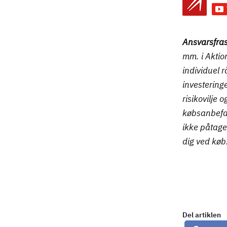
Ansvarsfras
mm. i Aktio
individuel 
investeringe
risikovilje 
købsanbefal
ikke påtage
dig ved køb
Del artiklen