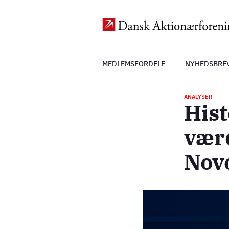
Top
MEDLEMSFORDELE
NYHEDSBRE
Menu
Gå
til
ANALYSER
hovedindhold
Hist
vær
Nov
Billede