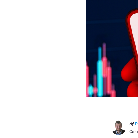
Billede
Af
P
Cand