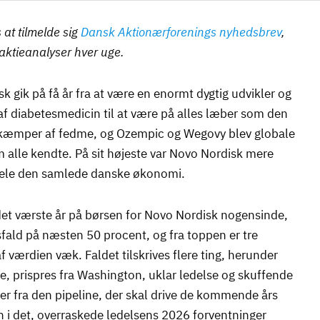
s at tilmelde sig
Dansk Aktionærforenings nyhedsbrev
,
 aktieanalyser hver uge.
k gik på få år fra at være en enormt dygtig udvikler og
f diabetesmedicin til at være på alles læber som den
kæmper af fedme, og Ozempic og Wegovy blev globale
 alle kendte. På sit højeste var Novo Nordisk mere
ele den samlede danske økonomi.
et værste år på børsen for Novo Nordisk nogensinde,
fald på næsten 50 procent, og fra toppen er tre
af værdien væk. Faldet tilskrives flere ting, herunder
, prispres fra Washington, uklar ledelse og skuffende
ter fra den pipeline, der skal drive de kommende års
 i det, overraskede ledelsens 2026 forventninger