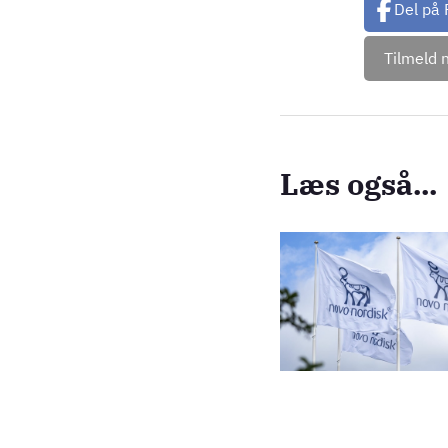
Del på
Tilmeld 
Læs også...
Billede