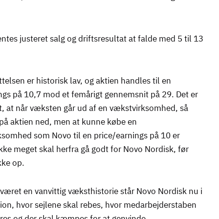
tes justeret salg og driftsresultat at falde med 5 til 13
elsen er historisk lav, og aktien handles til en
ngs på 10,7 mod et femårigt gennemsnit på 29. Det er
gt, at når væksten går ud af en vækstvirksomhed, så
 på aktien ned, men at kunne købe en
rksomhed som Novo til en price/earnings på 10 er
 Ikke meget skal herfra gå godt for Novo Nordisk, før
ikke op.
 været en vanvittig væksthistorie står Novo Nordisk nu i
tion, hvor sejlene skal rebes, hvor medarbejderstaben
res og der skal kæmpes for at genvinde