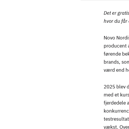
Det er grati
hvor du får
Novo Nordis
producent a
førende be
brands, som
værd end h
2025 blev d
med et kurs
fjerdedele 
konkurrence
testresulta
vækst. Oven