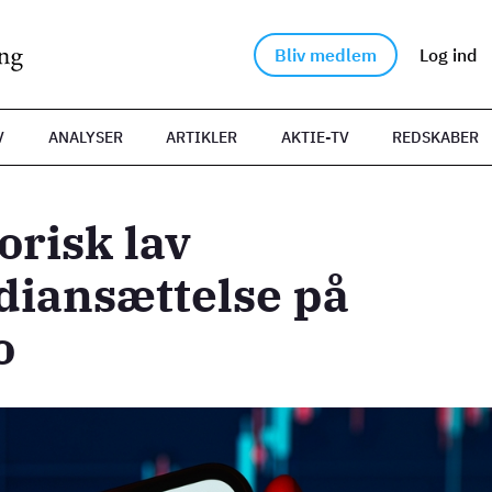
Bliv medlem
Log ind
V
ANALYSER
ARTIKLER
AKTIE-TV
REDSKABER
orisk lav
diansættelse på
o