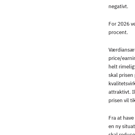
negativt.
For 2026 ven
procent.
Værdiansætt
price/earni
helt rimeli
skal prisen
kvalitetsvi
attraktivt.
prisen vil t
Fra at have
en ny situa
skal reduce