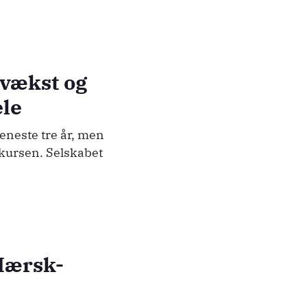
 vækst og
le
eneste tre år, men
ekursen. Selskabet
Mærsk-