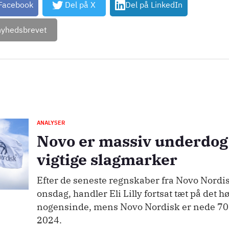
 Facebook
Del på X
Del på LinkedIn
nyhedsbrevet
ANALYSER
Novo er massiv underdog 
vigtige slagmarker
Efter de seneste regnskaber fra Novo Nordisk
onsdag, handler Eli Lilly fortsat tæt på det h
nogensinde, mens Novo Nordisk er nede 70%
2024.