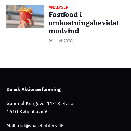
ANALYSER
Billede
Fastfood i
omkostningsbevidst
modvind
26. juni 2026
Dansk Aktionærforening
Gammel Kongevej 11-13, 4. sal
1610 København V
Mail: daf@shareholders.dk