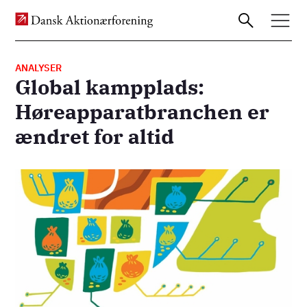
ANALYSER
Global kampplads:
Gå
Høreapparatbranchen er
til
ændret for altid
hovedindhold
Billede