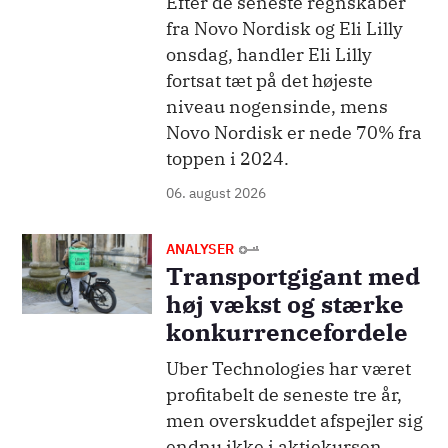
Efter de seneste regnskaber
fra Novo Nordisk og Eli Lilly
onsdag, handler Eli Lilly
fortsat tæt på det højeste
niveau nogensinde, mens
Novo Nordisk er nede 70% fra
toppen i 2024.
06. august 2026
Billede
ANALYSER
Transportgigant med
høj vækst og stærke
konkurrencefordele
Uber Technologies har været
profitabelt de seneste tre år,
men overskuddet afspejler sig
endnu ikke i aktiekursen.