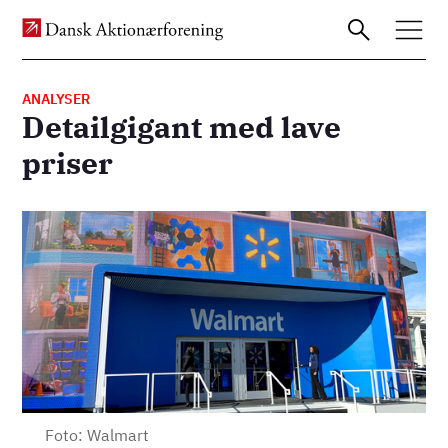
ANALYSER
Detailgigant med lave
Gå
priser
til
hovedindhold
Billede
Foto: Walmart