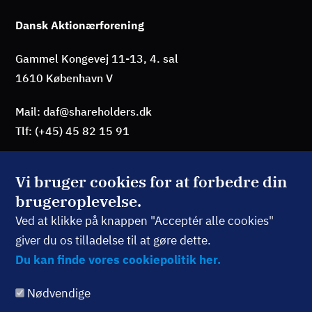
Dansk Aktionærforening
Gammel Kongevej 11-13, 4. sal
1610 København V
Mail: daf@shareholders.dk
Tlf: (+45) 45 82 15 91
Vi bruger cookies for at forbedre din
brugeroplevelse.
BLIV MEDLEM
Ved at klikke på knappen "Acceptér alle cookies"
giver du os tilladelse til at gøre dette.
TILMELD NYHEDSBREV
Du kan finde vores cookiepolitik her.
Nødvendige