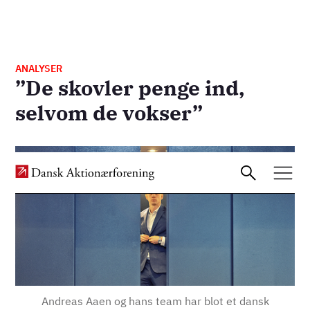
ANALYSER
”De skovler penge ind,
Gå
selvom de vokser”
til
hovedindhold
Billede
Andreas Aaen og hans team har blot et dansk