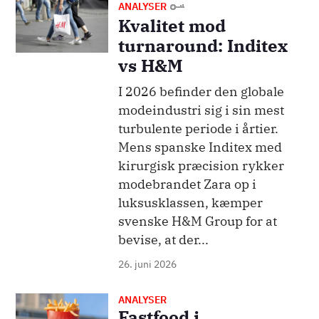
Billede
ANALYSER
Kvalitet mod
turnaround: Inditex
vs H&M
I 2026 befinder den globale
modeindustri sig i sin mest
turbulente periode i årtier.
Mens spanske Inditex med
kirurgisk præcision rykker
modebrandet Zara op i
luksusklassen, kæmper
svenske H&M Group for at
bevise, at der...
26. juni 2026
ANALYSER
Billede
Fastfood i