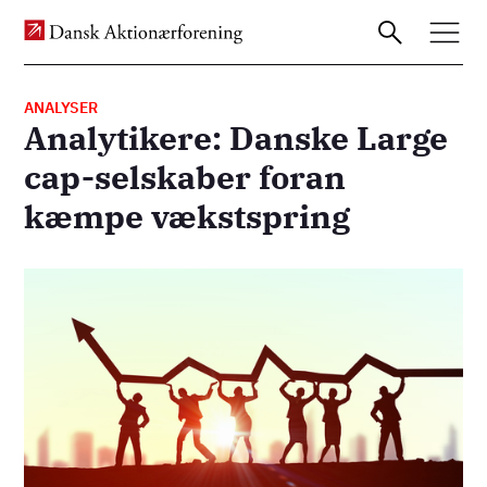
ANALYSER
Analytikere: Danske Large
Gå
cap-selskaber foran
til
kæmpe vækstspring
hovedindhold
Billede