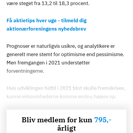
være steget fra 13,2 til 18,3 procent.
Få aktietips hver uge - tilmeld dig
aktionærforeningens nyhedsbrev
Prognoser er naturligvis usikre, og analytikere er
generelt mere stemt for optimisme end pessimisme.
Men fremgangen i 2021 understøtter
forventningerne.
Hvis udviklingen hidtil i 2021 blot skulle fremskrives,
kunne virksomhederne komme endnu højere op.
Bliv medlem for kun
795,-
årligt