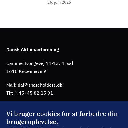
26. juni 2026
Dansk Aktionærforening
Gammel Kongevej 11-13, 4. sal
1610 København V
Mail: daf@shareholders.dk
Tlf: (+45) 45 82 15 91
Vi bruger cookies for at forbedre din
brugeroplevelse.
BLIV MEDLEM