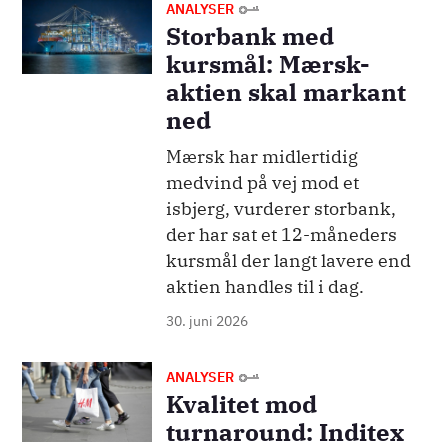
Billede
ANALYSER
Storbank med
kursmål: Mærsk-
aktien skal markant
ned
Mærsk har midlertidig
medvind på vej mod et
isbjerg, vurderer storbank,
der har sat et 12-måneders
kursmål der langt lavere end
aktien handles til i dag.
30. juni 2026
Billede
ANALYSER
Kvalitet mod
turnaround: Inditex