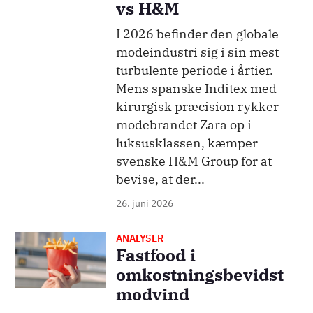
vs H&M
I 2026 befinder den globale
modeindustri sig i sin mest
turbulente periode i årtier.
Mens spanske Inditex med
kirurgisk præcision rykker
modebrandet Zara op i
luksusklassen, kæmper
svenske H&M Group for at
bevise, at der...
26. juni 2026
ANALYSER
Billede
Fastfood i
omkostningsbevidst
modvind