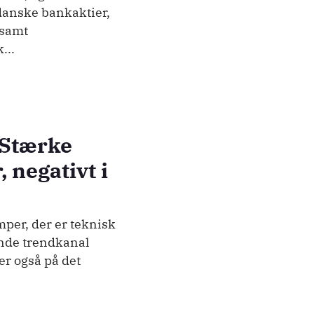
danske bankaktier,
 samt
...
 Stærke
 negativt i
per, der er teknisk
dende trendkanal
ger også på det