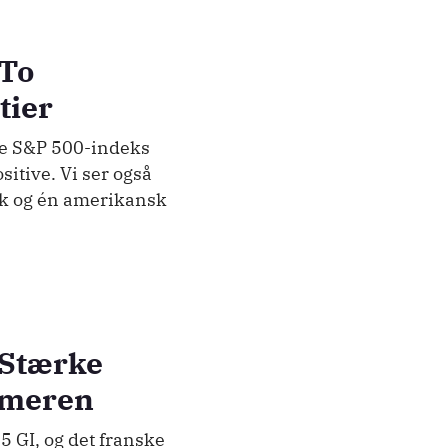
 To
tier
ke S&P 500-indeks
sitive. Vi ser også
sk og én amerikansk
 Stærke
ommeren
5 GI, og det franske