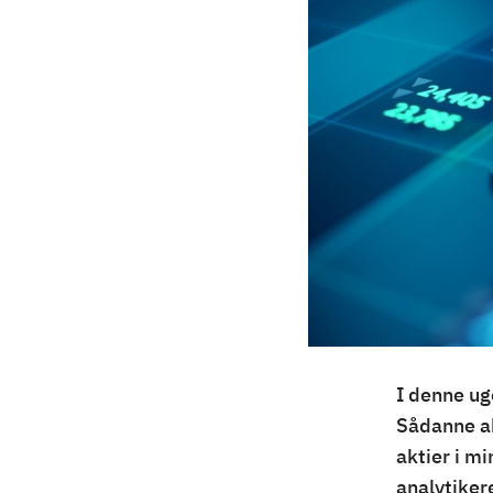
I denne uge
Sådanne ak
aktier i m
analytiker