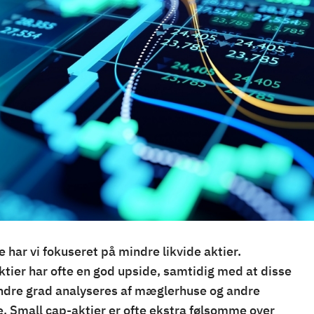
 har vi fokuseret på mindre likvide aktier.
tier har ofte en god upside, samtidig med at disse
indre grad analyseres af mæglerhuse og andre
e. Small cap-aktier er ofte ekstra følsomme over