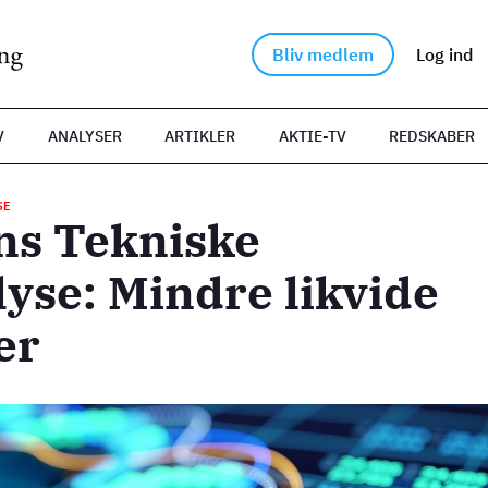
Bliv medlem
Log ind
V
ANALYSER
ARTIKLER
AKTIE-TV
REDSKABER
SE
ns Tekniske
yse: Mindre likvide
er