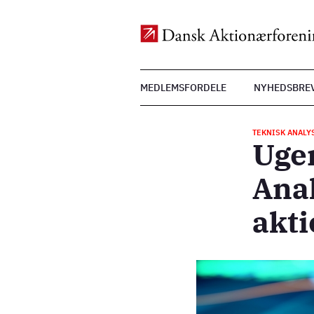
Top
MEDLEMSFORDELE
NYHEDSBRE
Menu
Gå
til
TEKNISK ANALY
hovedindhold
Uge
Anal
akti
Billede