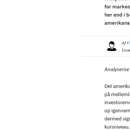
for marked
her end i 
amerikans
Billede
Af
F
Inve
Analyserne 
Det amerik
på mellemla
investorern
op igennem
dermed sign
kursniveau.