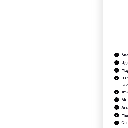
Ana
Uge
Mag
Dan
rab
Inv
Akt
Arr
Mas
Gui