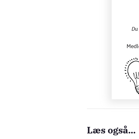
Du 
Medle
Læs også...