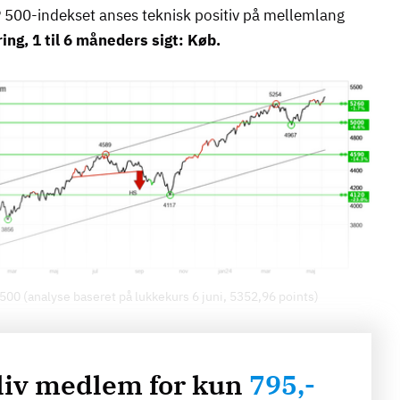
 500-indekset anses teknisk positiv på mellemlang
ing, 1 til 6 måneders sigt: Køb.
500 (analyse baseret på lukkekurs 6 juni, 5352,96 points)
liv medlem for kun
795,-