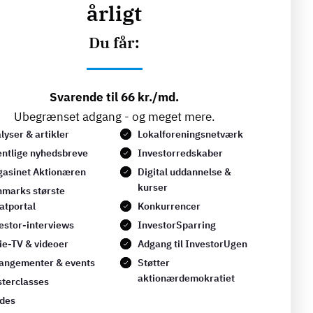
årligt
Du får:
Svarende til 66 kr./md.
Ubegrænset adgang - og meget mere.
lyser & artikler
Lokalforeningsnetværk
ntlige nyhedsbreve
Investorredskaber
asinet Aktionæren
Digital uddannelse &
kurser
marks største
atportal
Konkurrencer
estor-interviews
InvestorSparring
ie-TV & videoer
Adgang til InvestorUgen
angementer & events
Støtter
aktionærdemokratiet
terclasses
des