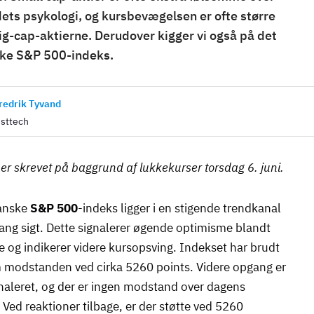
ets psykologi, og kursbevægelsen er ofte større
big-cap-aktierne. Derudover kigger vi også på det
ke S&P 500-indeks.
redrik Tyvand
sttech
er skrevet på baggrund af lukkekurser torsdag 6. juni.
anske
S&P 500
-indeks
ligger i en stigende trendkanal
ng sigt. Dette signalerer øgende optimisme blandt
e og indikerer videre kursopsving. Indekset har brudt
 modstanden ved cirka 5260 points. Videre opgang er
aleret, og der er ingen modstand over dagens
 Ved reaktioner tilbage, er der støtte ved 5260