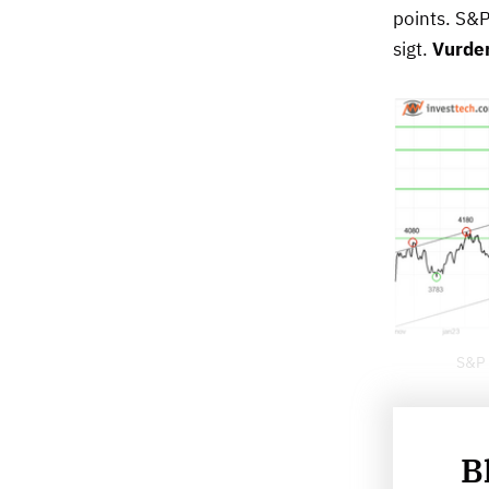
points. S&P
sigt.
Vurder
Billede
S&P 
B