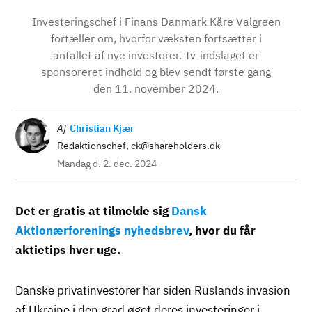
Investeringschef i Finans Danmark Kåre Valgreen
fortæller om, hvorfor væksten fortsætter i
antallet af nye investorer. Tv-indslaget er
sponsoreret indhold og blev sendt første gang
den 11. november 2024.
Billede
Af
Christian Kjær
Redaktionschef, ck@shareholders.dk
Mandag d. 2. dec. 2024
Det er gratis at tilmelde sig
Dansk
Aktionærforenings nyhedsbrev
, hvor du får
aktietips hver uge.
Danske privatinvestorer har siden Ruslands invasion
af Ukraine i den grad øget deres investeringer i