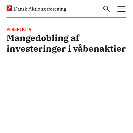
PERSPEKTIV
Mangedobling af
Gå
investeringer i våbenaktier
til
hovedindhold
Remote
video
URL