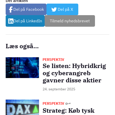
Del artiklen
Del på Facebook
Del på X
Del på LinkedIn
Tilmeld nyhedsbrevet
Læs også...
PERSPEKTIV
Billede
Se listen: Hybridkrig
og cyberangreb
gavner disse aktier
24. september 2025
Billede
PERSPEKTIV
Strateg: Køb tysk