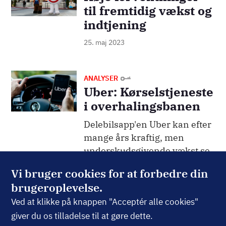
til fremtidig vækst og
indtjening
25. maj 2023
Billede
ANALYSER
Uber: Kørselstjeneste
i overhalingsbanen
Delebilsapp'en Uber kan efter
mange års kraftig, men
underskudsgivende vækst se
frem til sorte tal på bundlinjen
Vi bruger cookies for at forbedre din
de kommende år. En
brugeroplevelse.
kapitaludvidelse kan muligvis
Ved at klikke på knappen "Acceptér alle cookies"
give et bump på vejen.
giver du os tilladelse til at gøre dette.
20. april 2023