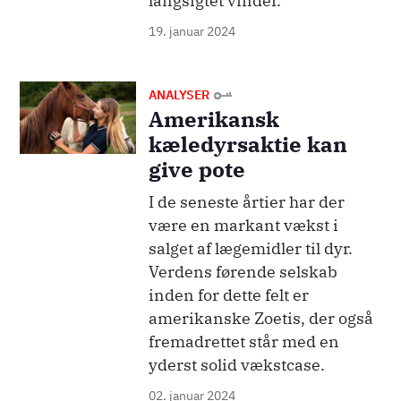
langsigtet vinder.
19. januar 2024
Billede
ANALYSER
Amerikansk
kæledyrsaktie kan
give pote
I de seneste årtier har der
være en markant vækst i
salget af lægemidler til dyr.
Verdens førende selskab
inden for dette felt er
amerikanske Zoetis, der også
fremadrettet står med en
yderst solid vækstcase.
02. januar 2024