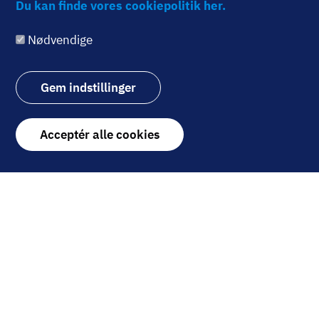
Du kan finde vores cookiepolitik her.
Nødvendige
Billede
ANALYSER
Mangel på
arbejdskraft driver
Gem indstillinger
automatisering
28. februar 2023
Withdraw
Acceptér alle cookies
consent
Billede
ANALYSER
Analytiker har
selskabet i sin egen
langsigtede
portefølje
07. februar 2023