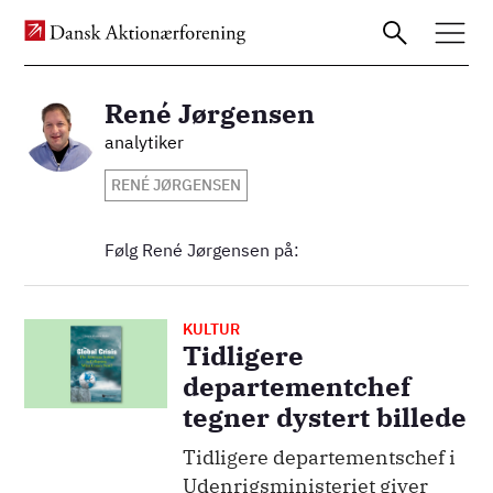
René Jørgensen
Billede
analytiker
Gå
RENÉ JØRGENSEN
til
hovedindhold
Følg René Jørgensen på:
KULTUR
Billede
Tidligere
departementchef
tegner dystert billede
Tidligere departementschef i
Udenrigsministeriet giver