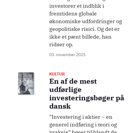
investorer et indblik i
fremtidens globale
økonomiske udfordringer og
geopolitiske risici. Og det er
ikke et pænt billede, han
ridser op.
03. november 2025
KULTUR
Billede
En af de mest
udførlige
investeringsbøger på
dansk
”Investering i aktier – en
generel indføring i teori og
praksis” hører til blandt de