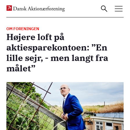
OM FORENINGEN
Højere loft på
Gå
aktiesparekontoen: ”En
til
lille sejr, - men langt fra
hovedindhold
målet”
Billede