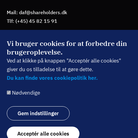
Mail: daf@shareholders.dk
Tlf: (+45) 45 82 15 91
Vi bruger cookies for at forbedre din
brugeroplevelse.
BLIV MEDLEM
Ved at klikke på knappen "Acceptér alle cookies"
giver du os tilladelse til at gøre dette.
TILMELD NYHEDSBREV
Du kan finde vores cookiepolitik her.
Nødvendige
Følg os:
Gem indstillinger
Withdraw
Acceptér alle cookies