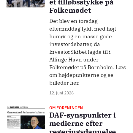
et tilløbsstykke på
Folkemødet
Det blev en torsdag
eftermiddag fyldt med højt
humør og en masse gode
investordebatter, da
InvestorSkibet lagde til i
Allinge Havn under
Folkemødet på Bornholm. Læs
om højdepunkterne og se
billeder her.
12. juni 2026
OM FORENINGEN
Billede
DAF-synspunkter i
medierne efter
regeringsdannelse