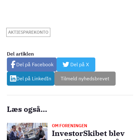
AKTIESPAREKONTO
Del artiklen
Del på Facebook
Del på X
Del på LinkedIn
Tilmeld nyhedsbrevet
Læs også...
OM FORENINGEN
Billede
InvestorSkibet blev