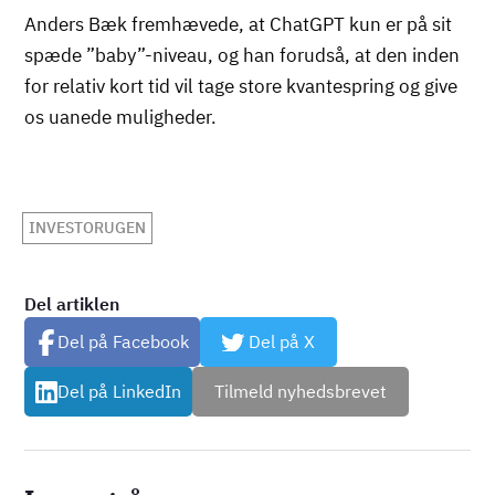
Anders Bæk fremhævede, at ChatGPT kun er på sit
spæde ”baby”-niveau, og han forudså, at den inden
for relativ kort tid vil tage store kvantespring og give
os uanede muligheder.
INVESTORUGEN
Del artiklen
Del på Facebook
Del på X
Del på LinkedIn
Tilmeld nyhedsbrevet