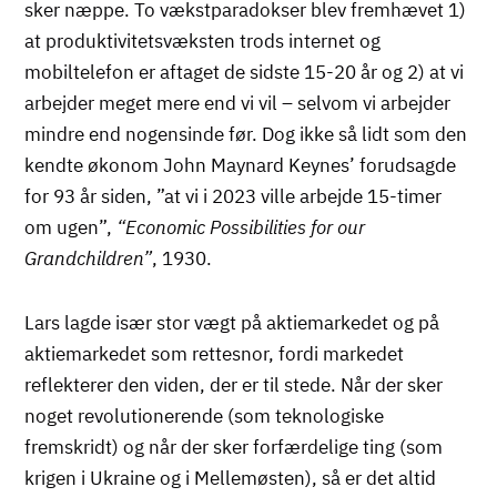
sker næppe. To vækstparadokser blev fremhævet 1)
at produktivitetsvæksten
trods
internet og
mobiltelefon er aftaget de sidste 15-20 år og 2) at vi
arbejder meget mere end vi vil – selvom vi arbejder
mindre end nogensinde før. Dog ikke så lidt som den
kendte økonom J
ohn Maynard Keynes’ forudsagde
for 93 år siden, ”at vi i 2023 ville arbejde 15-timer
om ugen”,
“Economic Possibilities for our
Grandchildren”
, 1930.
Lars lagde især stor vægt på aktiemarkedet og på
aktiemarkedet som rettesnor, fordi markedet
reflekterer den viden, der er til stede. Når der sker
noget revolutionerende (som teknologiske
fremskridt) og når der sker forfærdelige ting (som
krigen i Ukraine og i Mellemøsten), så er det altid