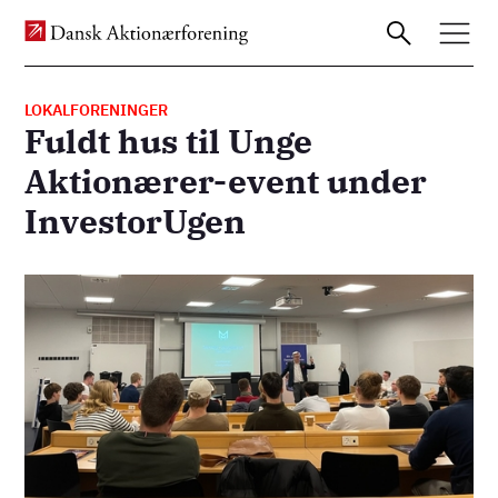
LOKALFORENINGER
Fuldt hus til Unge
Gå
Aktionærer-event under
til
InvestorUgen
hovedindhold
Billede