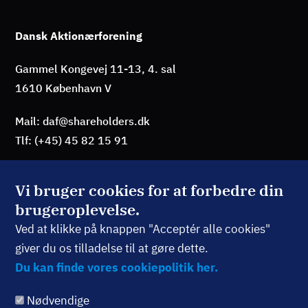
Dansk Aktionærforening
Gammel Kongevej 11-13, 4. sal
1610 København V
Mail: daf@shareholders.dk
Tlf: (+45) 45 82 15 91
Vi bruger cookies for at forbedre din
brugeroplevelse.
BLIV MEDLEM
Ved at klikke på knappen "Acceptér alle cookies"
giver du os tilladelse til at gøre dette.
TILMELD NYHEDSBREV
Du kan finde vores cookiepolitik her.
Nødvendige