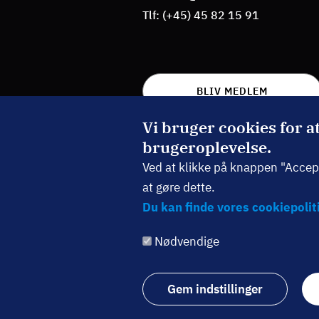
Tlf: (+45) 45 82 15 91
BLIV MEDLEM
Vi bruger cookies for a
TILMELD NYHEDSBREV
brugeroplevelse.
Ved at klikke på knappen "Accepté
at gøre dette.
Følg os:
Du kan finde vores cookiepoliti
Nødvendige
Gem indstillinger
© Dansk Aktionærforening 2026