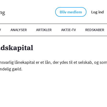
Bliv medlem
Log ind
V
ANALYSER
ARTIKLER
AKTIE-TV
REDSKABER
dskapital
svarlig lånekapital er et lån, der ydes til et selskab, og so
indelig gæld.