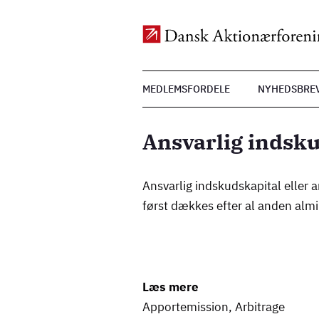
Top
MEDLEMSFORDELE
NYHEDSBRE
Menu
Gå
til
Ansvarlig indsku
hovedindhold
Ansvarlig indskudskapital eller an
først dækkes efter al anden alm
Læs mere
Apportemission
,
Arbitrage