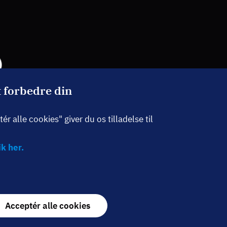
t forbedre din
r alle cookies" giver du os tilladelse til
k her.
Withdraw
Acceptér alle cookies
consent