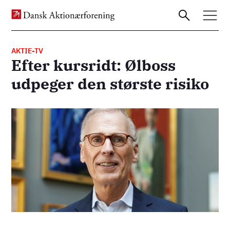
AKTIE-TV
Efter kursridt: Ølboss
Gå
udpeger den største risiko
til
hovedindhold
Billede