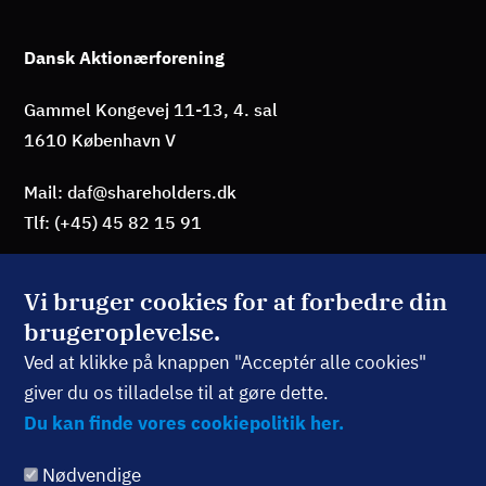
Dansk Aktionærforening
Gammel Kongevej 11-13, 4. sal
1610 København V
Mail: daf@shareholders.dk
Tlf: (+45) 45 82 15 91
Vi bruger cookies for at forbedre din
brugeroplevelse.
BLIV MEDLEM
Ved at klikke på knappen "Acceptér alle cookies"
giver du os tilladelse til at gøre dette.
TILMELD NYHEDSBREV
Du kan finde vores cookiepolitik her.
Nødvendige