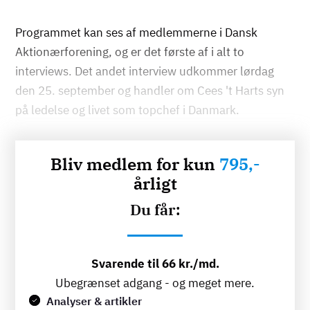
Programmet kan ses af medlemmerne i Dansk
Aktionærforening, og er det første af i alt to
interviews. Det andet interview udkommer lørdag
den 25. september og handler om Cees 't Harts syn
på ledelse og livet som topchef i Danmark.
Bliv medlem for kun
795,-
årligt
Du får:
Svarende til 66 kr./md.
Ubegrænset adgang - og meget mere.
Analyser & artikler