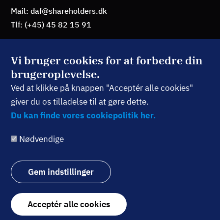
Mail: daf@shareholders.dk
Tlf: (+45) 45 82 15 91
Vi bruger cookies for at forbedre din
brugeroplevelse.
BLIV MEDLEM
Ved at klikke på knappen "Acceptér alle cookies"
giver du os tilladelse til at gøre dette.
TILMELD NYHEDSBREV
Du kan finde vores cookiepolitik her.
Nødvendige
Følg os:
Gem indstillinger
Withdraw
Acceptér alle cookies
consent
© Dansk Aktionærforening 2026