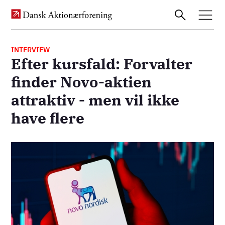
INTERVIEW
Efter kursfald: Forvalter
Gå
finder Novo-aktien
til
attraktiv - men vil ikke
hovedindhold
have flere
Billede