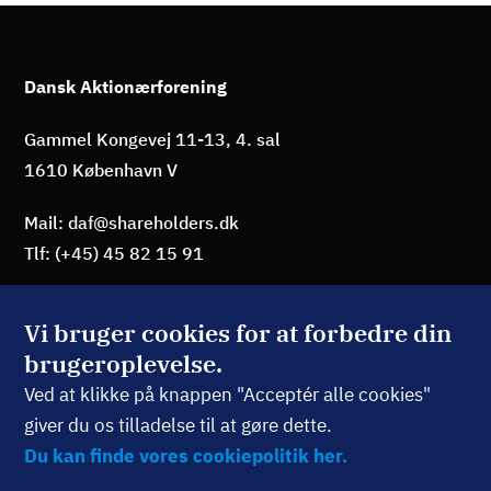
Dansk Aktionærforening
Gammel Kongevej 11-13, 4. sal
1610 København V
Mail: daf@shareholders.dk
Tlf: (+45) 45 82 15 91
Vi bruger cookies for at forbedre din
brugeroplevelse.
BLIV MEDLEM
Ved at klikke på knappen "Acceptér alle cookies"
giver du os tilladelse til at gøre dette.
TILMELD NYHEDSBREV
Du kan finde vores cookiepolitik her.