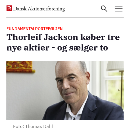
FUNDAMENTALPORTEFØLJEN
Thorleif Jackson køber tre
Gå
nye aktier - og sælger to
til
hovedindhold
Billede
Foto: Thomas Dahl