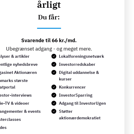
årligt
Du får:
Svarende til 66 kr./md.
Ubegrænset adgang - og meget mere.
lyser & artikler
Lokalforeningsnetværk
ntlige nyhedsbreve
Investorredskaber
asinet Aktionæren
Digital uddannelse &
kurser
marks største
atportal
Konkurrencer
estor-interviews
InvestorSparring
ie-TV & videoer
Adgang til InvestorUgen
angementer & events
Støtter
aktionærdemokratiet
terclasses
des