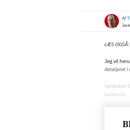
Billede
Af
T
Jack
LÆS OGSÅ
Jeg vil her
detaljeret i
Selskabet f
bankerne.
B