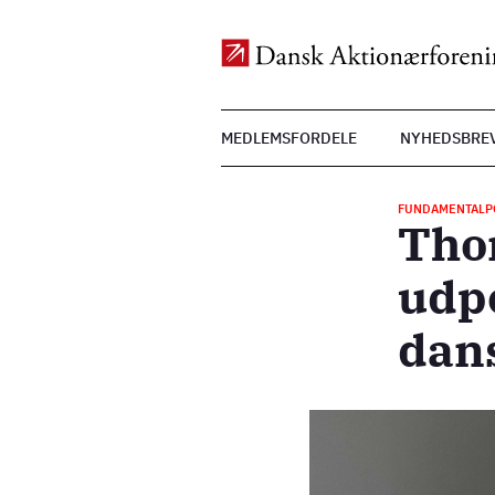
Top
MEDLEMSFORDELE
NYHEDSBRE
Menu
Gå
til
FUNDAMENTALP
hovedindhold
Thor
udp
dans
Billede