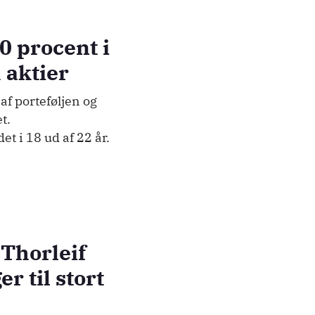
0 procent i
1 aktier
af porteføljen og
t.
t i 18 ud af 22 år.
Thorleif
r til stort