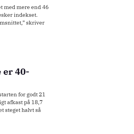
jret med mere end 46
tæsker indekset.
msnittet,” skriver
 er 40-
tarten for godt 21
igt afkast på 18,7
 steget halvt så