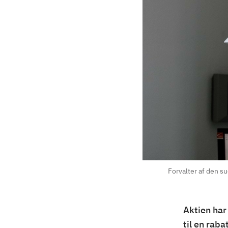
Forvalter af den s
Aktien har
til en rab