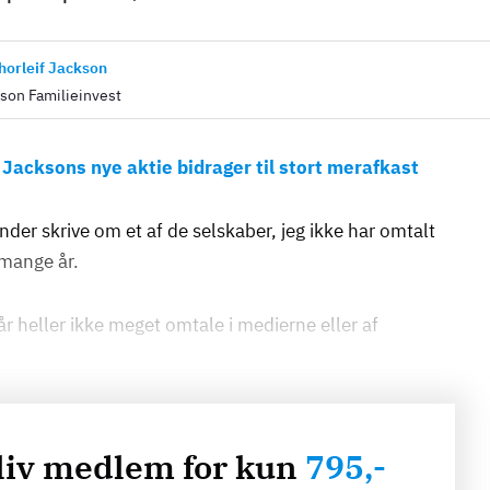
horleif Jackson
son Familieinvest
:
Jacksons nye aktie bidrager til stort merafkast
under skrive om et af de selskaber, jeg ikke har omtalt
 mange år.
år heller ikke meget omtale i medierne eller af
liv medlem for kun
795,-