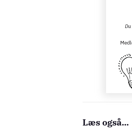
Du 
Medle
Læs også...