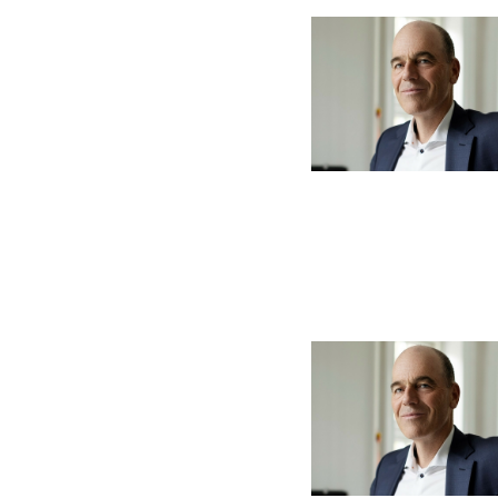
Billede
Billede