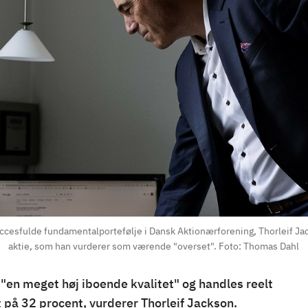
uccesfulde fundamentalportefølje i Dansk Aktionærforening, Thorleif Ja
aktie, som han vurderer som værende "overset". Foto: Thomas Dahl
 "en meget høj iboende kvalitet" og handles reelt
at på 32 procent, vurderer Thorleif Jackson.