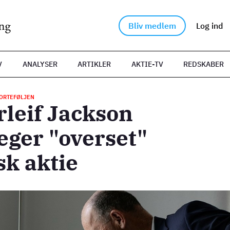
Bliv medlem
Log ind
V
ANALYSER
ARTIKLER
AKTIE-TV
REDSKABER
ORTEFØLJEN
leif Jackson
eger "overset"
k aktie