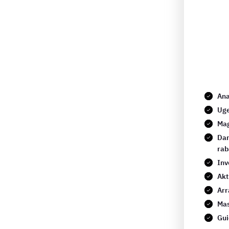
Ana
Uge
Mag
Dan
rab
Inv
Akt
Arr
Mas
Gui