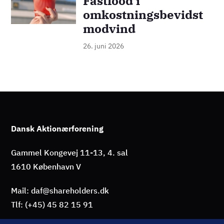
Fastfood i
omkostningsbevidst
modvind
26. juni 2026
Dansk Aktionærforening
Gammel Kongevej 11-13, 4. sal
1610 København V
Mail: daf@shareholders.dk
Tlf: (+45) 45 82 15 91