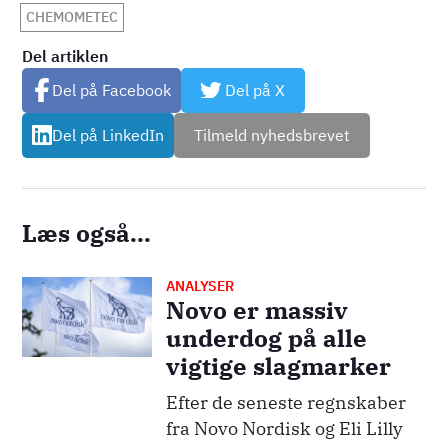
CHEMOMETEC
Del artiklen
Del på Facebook
Del på X
Del på LinkedIn
Tilmeld nyhedsbrevet
Læs også...
ANALYSER
Billede
Novo er massiv
underdog på alle
vigtige slagmarker
Efter de seneste regnskaber
fra Novo Nordisk og Eli Lilly