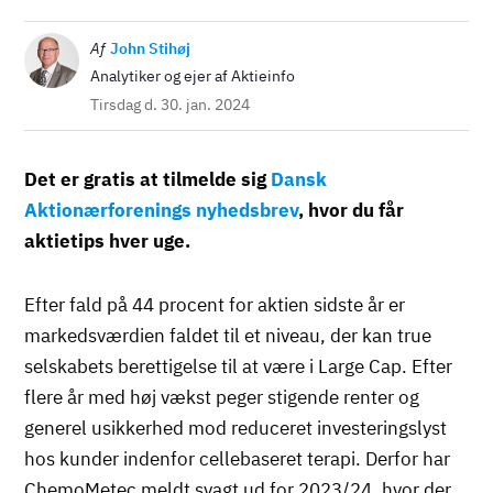
Billede
Af
John Stihøj
Analytiker og ejer af Aktieinfo
Tirsdag d. 30. jan. 2024
Det er gratis at tilmelde sig
Dansk
Aktionærforenings nyhedsbrev
, hvor du får
aktietips hver uge.
Efter fald på 44 procent for aktien sidste år er
markedsværdien faldet til et niveau, der kan true
selskabets berettigelse til at være i Large Cap. Efter
flere år med høj vækst peger stigende renter og
generel usikkerhed mod reduceret investeringslyst
hos kunder indenfor cellebaseret terapi. Derfor har
ChemoMetec meldt svagt ud for 2023/24, hvor der