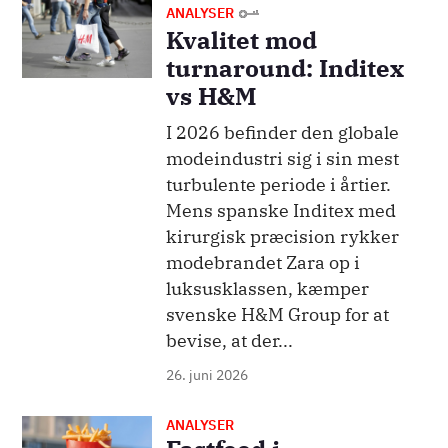
Billede
ANALYSER
Kvalitet mod
turnaround: Inditex
vs H&M
I 2026 befinder den globale
modeindustri sig i sin mest
turbulente periode i årtier.
Mens spanske Inditex med
kirurgisk præcision rykker
modebrandet Zara op i
luksusklassen, kæmper
svenske H&M Group for at
bevise, at der...
26. juni 2026
ANALYSER
Billede