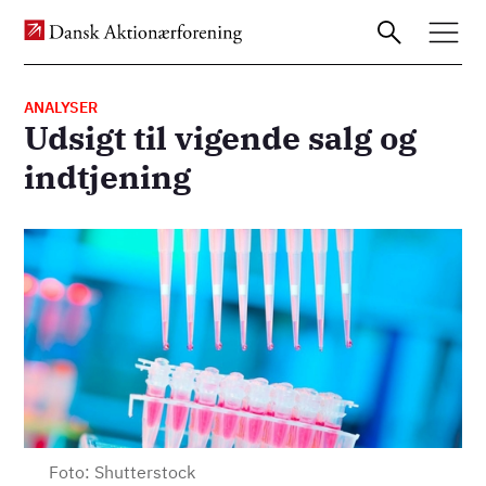
ANALYSER
Udsigt til vigende salg og
Gå
indtjening
til
hovedindhold
Billede
Foto: Shutterstock