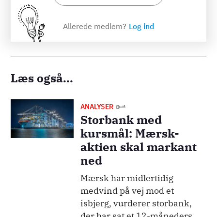
Allerede medlem?
Log ind
Læs også...
Billede
ANALYSER
Storbank med
kursmål: Mærsk-
aktien skal markant
ned
Mærsk har midlertidig
medvind på vej mod et
isbjerg, vurderer storbank,
der har sat et 12-måneders