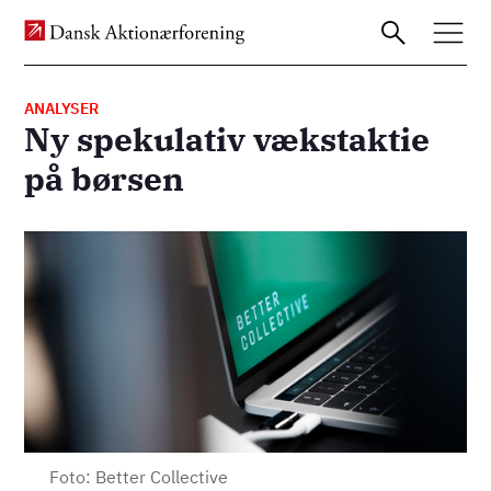
ANALYSER
Ny spekulativ vækstaktie
Gå
på børsen
til
hovedindhold
Billede
Foto: Better Collective