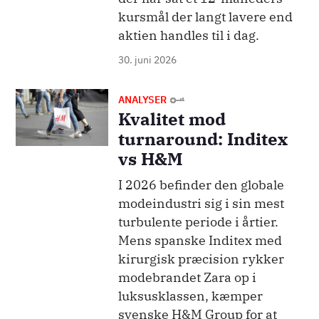
kursmål der langt lavere end
aktien handles til i dag.
30. juni 2026
Billede
ANALYSER
Kvalitet mod
turnaround: Inditex
vs H&M
I 2026 befinder den globale
modeindustri sig i sin mest
turbulente periode i årtier.
Mens spanske Inditex med
kirurgisk præcision rykker
modebrandet Zara op i
luksusklassen, kæmper
svenske H&M Group for at